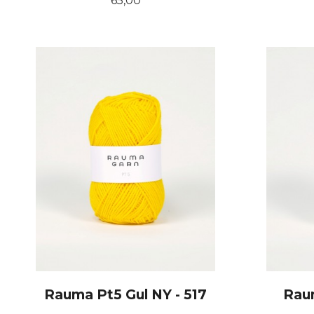
65,00
KJØP
Rauma Pt5 Gul NY - 517
Raum