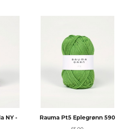
KJØP
a NY -
Rauma Pt5 Eplegrønn 590
Pris