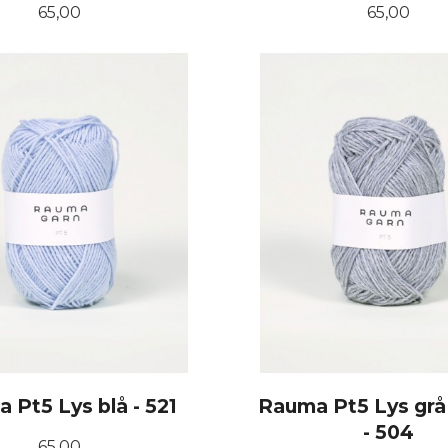
Pris
Pris
65,00
65,00
KJØP
KJØP
 Pt5 Lys blå - 521
Rauma Pt5 Lys grå
- 504
Pris
65,00