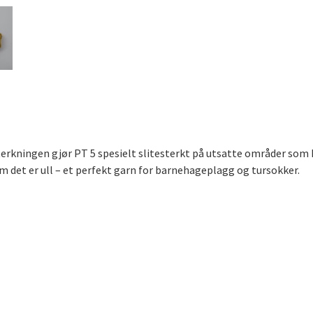
rkningen gjør PT 5 spesielt slitesterkt på utsatte områder som kn
 det er ull – et perfekt garn for barnehageplagg og tursokker.