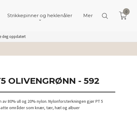
0
Strikkepinner og heklenåler
Mer
de deg oppdatert
5 OLIVENGRØNN - 592
n av 80% ull og 20% nylon. Nylonforsterkningen gjør PT 5
tsatte områder som knær, tær, hæl og albuer