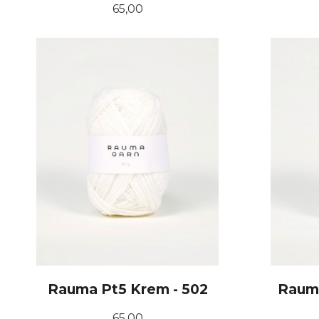
Pris
65,00
KJØP
Rauma Pt5 Krem - 502
Rauma
Pris
65,00