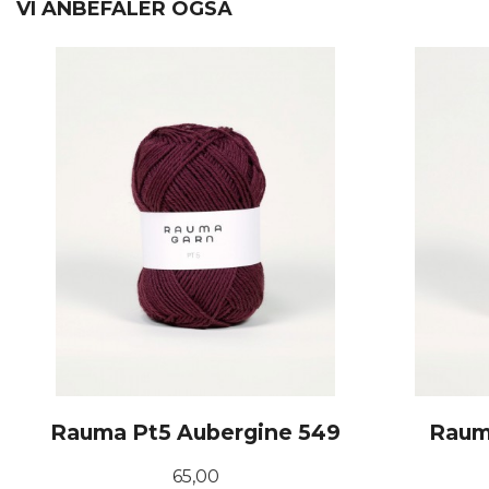
VI ANBEFALER OGSÅ
Rauma Pt5 Aubergine 549
Rauma
Pris
65,00