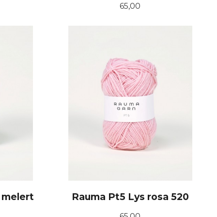
Pris
65,00
KJØP
 melert
Rauma Pt5 Lys rosa 520
Pris
65,00