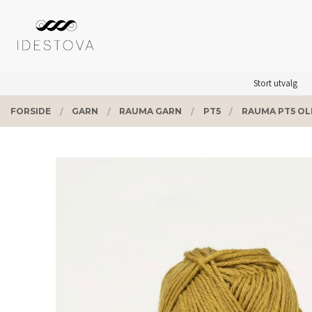
Gå
Lukk
PRODUKTER
til
innholdet
Stort utvalg
FORSIDE
GARN
RAUMA GARN
PT5
RAUMA PT5 OL