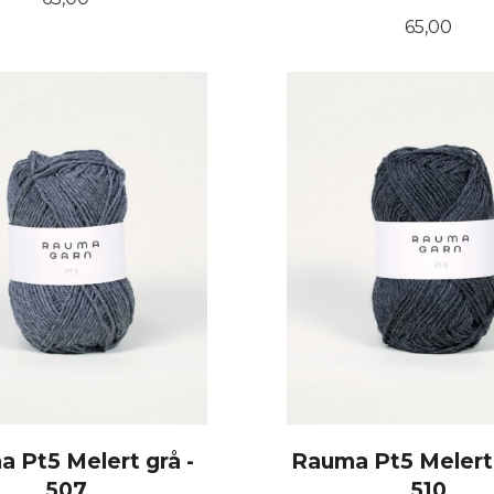
Pris
65,00
KJØP
KJØP
 Pt5 Melert grå -
Rauma Pt5 Melert 
507
510