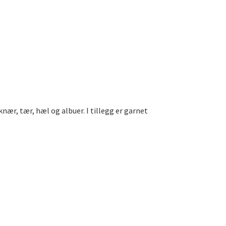
ær, tær, hæl og albuer. I tillegg er garnet