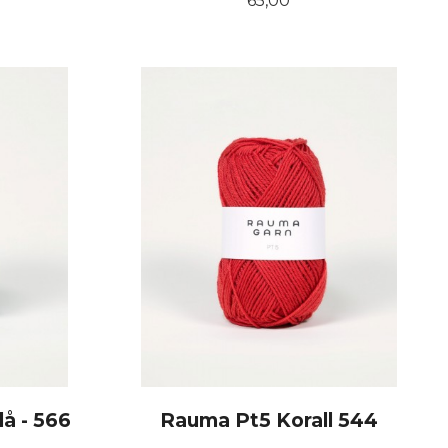
65,00
KJØP
å - 566
Rauma Pt5 Korall 544