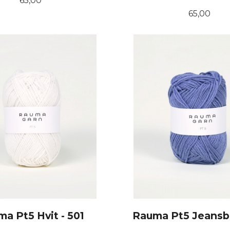
65,00
Pris
65,00
KJØP
KJØP
a Pt5 Hvit - 501
Rauma Pt5 Jeansbl