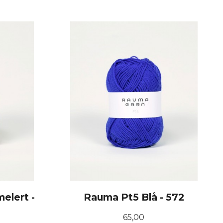
elert -
Rauma Pt5 Blå - 572
Pris
65,00