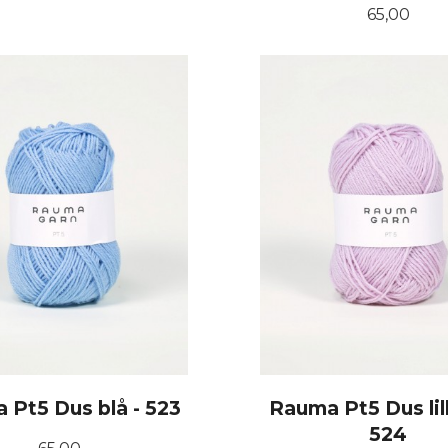
Pris
65,00
KJØP
KJØP
 Pt5 Dus blå - 523
Rauma Pt5 Dus lill
524
Pris