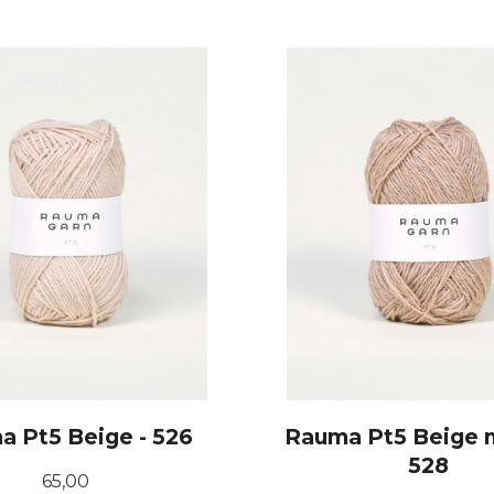
 Pt5 Beige - 526
Rauma Pt5 Beige m
528
Pris
65,00