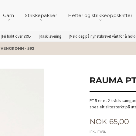
Garn
Strikkepakker
Hefter og strikkeoppskrifter
Fri frakt over 799,-
Rask levering
Meld deg på nyhetsbrevet vårt for å hol
IVENGRØNN - 592
RAUMA PT
PT 5 er et 2-tråds kamgar
spesielt slitesterkt på u
Pris
NOK
65,00
inkl. mva.