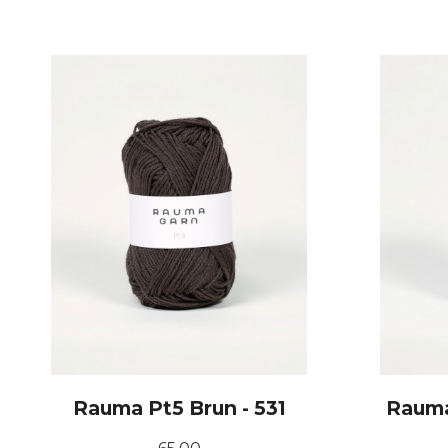
KJØP
Rauma Pt5 Brun - 531
Rauma
Pris