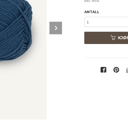
inkl. mva.
ANTALL
Next
KJØ