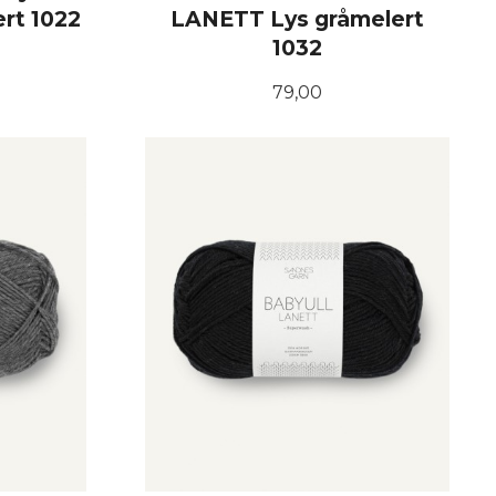
rt 1022
LANETT Lys gråmelert
1032
Pris
79,00
KJØP