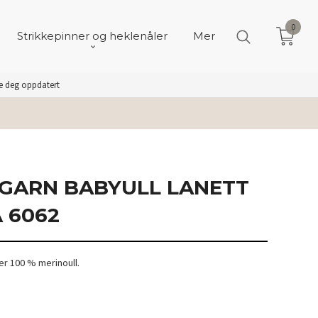
0
Strikkepinner og heklenåler
Mer
de deg oppdatert
GARN BABYULL LANETT
 6062
r 100 % merinoull.