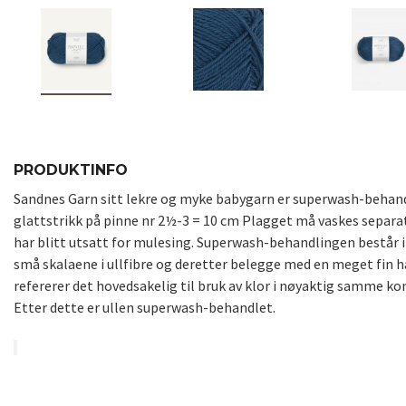
PRODUKTINFO
Sandnes Garn sitt lekre og myke babygarn er superwash-behandlet
glattstrikk på pinne nr 2½-3 = 10 cm Plagget må vaskes separat
har blitt utsatt for mulesing. Superwash-behandlingen består i 
små skalaene i ullfibre og deretter belegge med en meget fin h
refererer det hovedsakelig til bruk av klor i nøyaktig samme k
Etter dette er ullen superwash-behandlet.