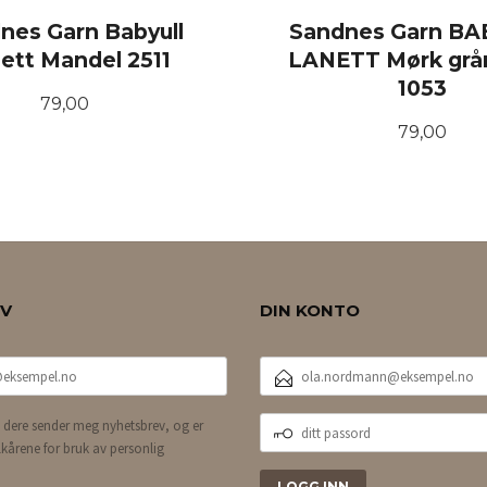
nes Garn Babyull
Sandnes Garn B
ett Mandel 2511
LANETT Mørk grå
1053
Pris
79,00
Pris
79,00
KJØP
KJØP
EV
DIN KONTO
E-
POSTADRESSE
DITT
 dere sender meg nyhetsbrev, og er
PASSORD
lkårene for bruk av personlig