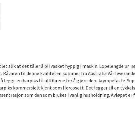
 slik at det tåler å bli vasket hyppig i maskin. Løpelengde pr. nø
. Råvaren til denne kvaliteten kommer fra Australia Vår leverandø
å legge en harpiks til ullfibrene for å gjøre dem krympefaste. Supe
arpiks kommersielt kjent som Hercosett. Det legger til en tykkelse
onsentrasjon som den som brukes i vanlig husholdning. Avløpet er