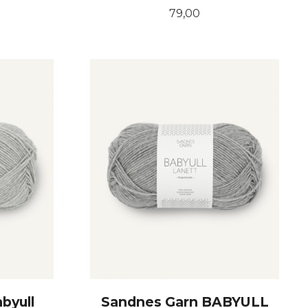
Pris
79,00
KJØP
byull
Sandnes Garn BABYULL