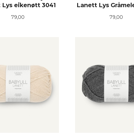
 Lys eikenøtt 3041
Lanett Lys Gråmele
Pris
Pris
79,00
79,00
KJØP
KJØP