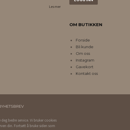
Les mer
OM BUTIKKEN
Forside
Bli kunde
Om oss
Instagram
Gavekort
Kontakt oss
NYHETSBREV
e deg bedre service. Vi bruker cookies
rven din. Fortsett å bruke siden som