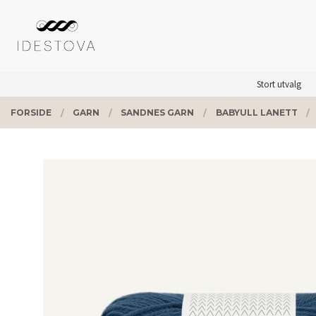
Gå
Lukk
PRODUKTER
til
innholdet
Stort utvalg
FORSIDE
GARN
SANDNES GARN
BABYULL LANETT