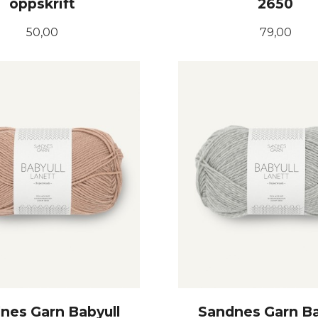
oppskrift
2650
Pris
Pris
50,00
79,00
KJØP
KJØP
nes Garn Babyull
Sandnes Garn Ba