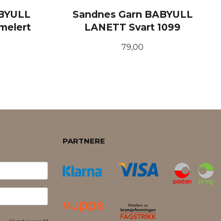
ABYULL
Sandnes Garn BABYULL
melert
LANETT Svart 1099
Pris
79,00
KJØP
PARTNERE