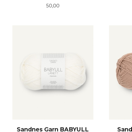
Pris
50,00
KJØP
Sandnes Garn BABYULL
Sand