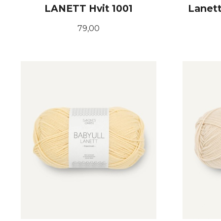
LANETT Hvit 1001
Lanett
Pris
79,00
KJØP