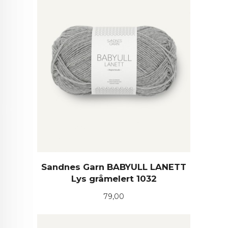
Sandnes Garn BABYULL LANETT
Lys gråmelert 1032
Pris
79,00