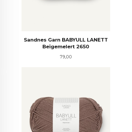
Sandnes Garn BABYULL LANETT
Beigemelert 2650
Pris
79,00