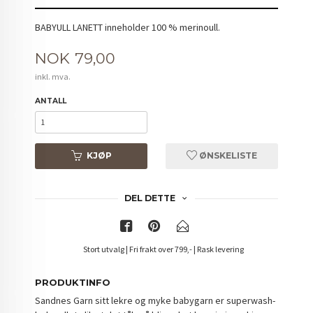
BABYULL LANETT inneholder 100 % merinoull.
Pris
NOK
79,00
inkl. mva.
ANTALL
KJØP
ØNSKELISTE
DEL DETTE
Stort utvalg | Fri frakt over 799,- | Rask levering
PRODUKTINFO
Sandnes Garn sitt lekre og myke babygarn er superwash-