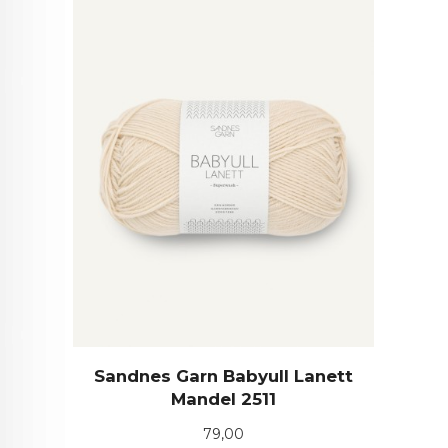
Sandnes Garn Babyull Lanett
Mandel 2511
Pris
79,00