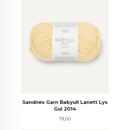
Sandnes Garn Babyull Lanett Lys
Gul 2014
Pris
79,00