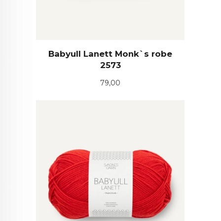
Babyull Lanett Monk`s robe
2573
Pris
79,00