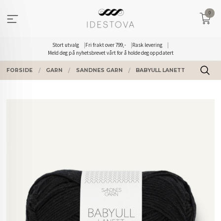
Gå
0
til
innholdet
Stort utvalg
Fri frakt over 799,-
Rask levering
Meld deg på nyhetsbrevet vårt for å holde deg oppdatert
FORSIDE
GARN
SANDNES GARN
BABYULL LANETT