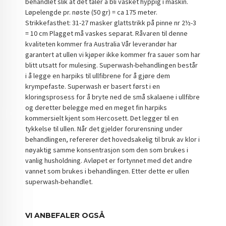
behandlet slik at det tåler å bli vasket hyppig i maskin.
Løpelengde pr. nøste (50 gr) = ca 175 meter.
Strikkefasthet: 31-27 masker glattstrikk på pinne nr 2½-3
= 10 cm Plagget må vaskes separat. Råvaren til denne
kvaliteten kommer fra Australia Vår leverandør har
garantert at ullen vi kjøper ikke kommer fra sauer som har
blitt utsatt for mulesing. Superwash-behandlingen består
i å legge en harpiks til ullfibrene for å gjøre dem
krympefaste. Superwash er basert først i en
kloringsprosess for å bryte ned de små skalaene i ullfibre
og deretter belegge med en meget fin harpiks
kommersielt kjent som Hercosett. Det legger til en
tykkelse til ullen. Når det gjelder forurensning under
behandlingen, refererer det hovedsakelig til bruk av klor i
nøyaktig samme konsentrasjon som den som brukes i
vanlig husholdning. Avløpet er fortynnet med det andre
vannet som brukes i behandlingen. Etter dette er ullen
superwash-behandlet.
VI ANBEFALER OGSÅ