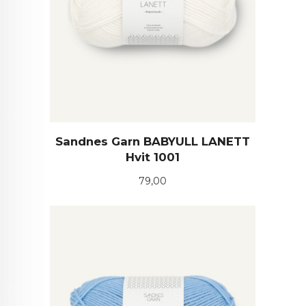
Sandnes Garn BABYULL LANETT
Hvit 1001
Pris
79,00