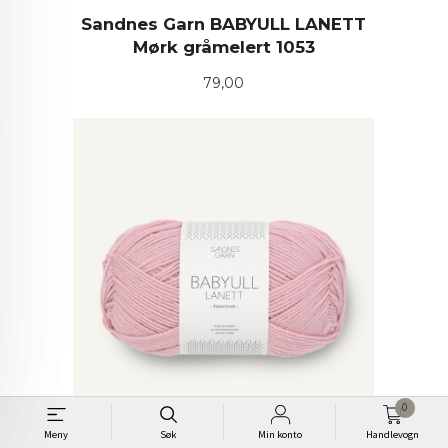
Sandnes Garn BABYULL LANETT
Mørk gråmelert 1053
Pris
79,00
0
Meny
Søk
Min konto
Handlevogn