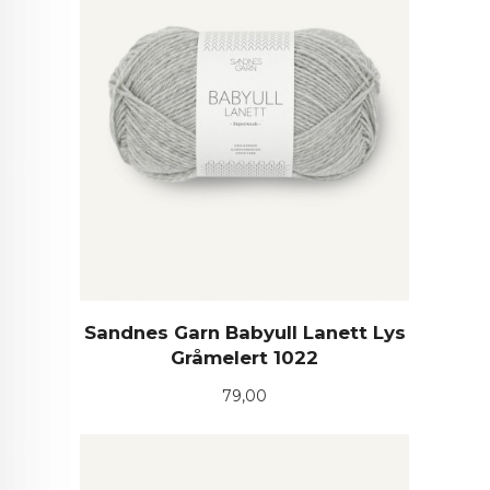
Sandnes Garn Babyull Lanett Lys
Gråmelert 1022
Pris
79,00