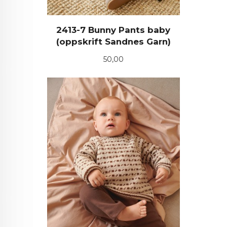
2413-7 Bunny Pants baby
(oppskrift Sandnes Garn)
Pris
50,00