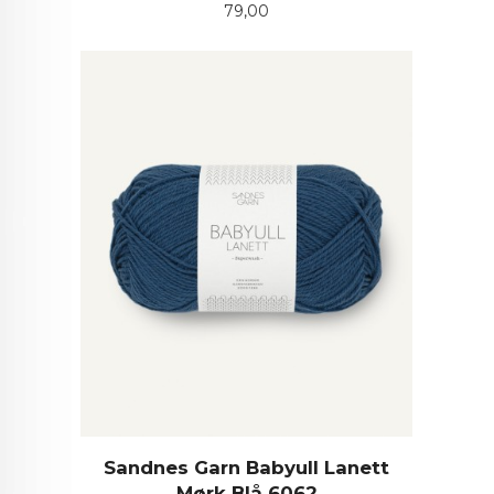
Pris
79,00
Sandnes Garn Babyull Lanett
Mørk Blå 6062