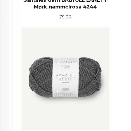
Sandnes Garn BABYULL LANETT
Mørk gammelrosa 4244
Pris
79,00