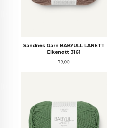
Sandnes Garn BABYULL LANETT
Eikenøtt 3161
Pris
79,00