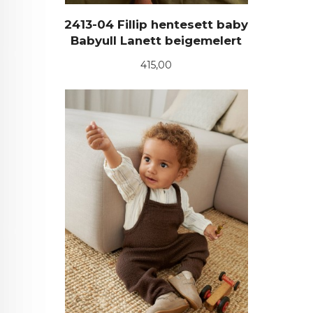
2413-04 Fillip hentesett baby
Babyull Lanett beigemelert
Pris
415,00