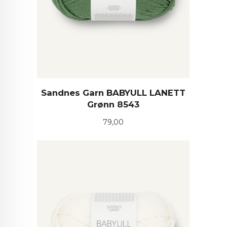
Sandnes Garn BABYULL LANETT
Grønn 8543
Pris
79,00