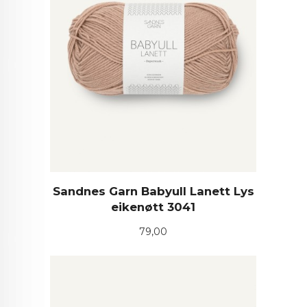
Sandnes Garn Babyull Lanett Lys
eikenøtt 3041
Pris
79,00