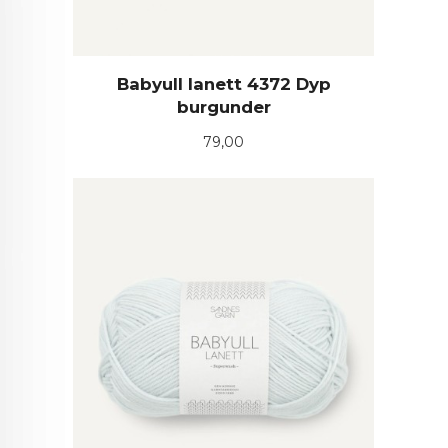
Babyull lanett 4372 Dyp
burgunder
Pris
79,00