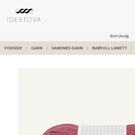
Gå
Lukk
PRODUKTER
til
innholdet
Stort utvalg
FORSIDE
GARN
SANDNES GARN
BABYULL LANETT