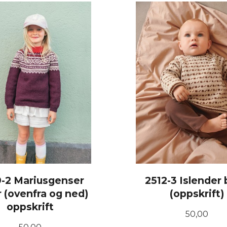
-2 Mariusgenser
2512-3 Islender
r (ovenfra og ned)
(oppskrift)
oppskrift
Pris
50,00
Pris