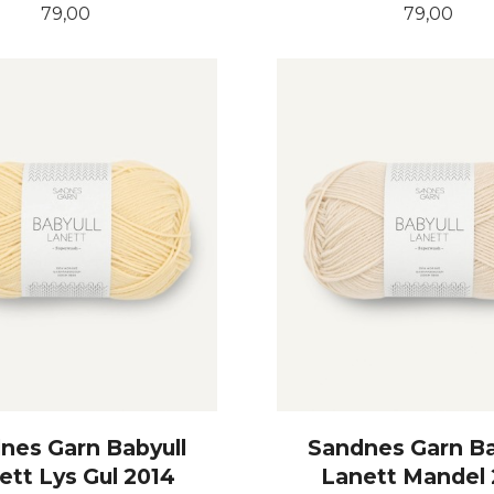
Pris
Pris
79,00
79,00
KJØP
KJØP
nes Garn Babyull
Sandnes Garn Ba
ett Lys Gul 2014
Lanett Mandel 