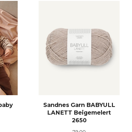
 baby
Sandnes Garn BABYULL
LANETT Beigemelert
2650
Pris