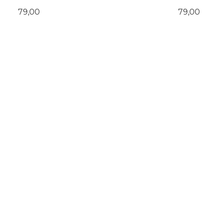
Pris
Pris
79,00
79,00
KJØP
KJØP