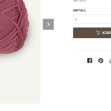
inkl. mva.
ANTALL
Next
KJØ