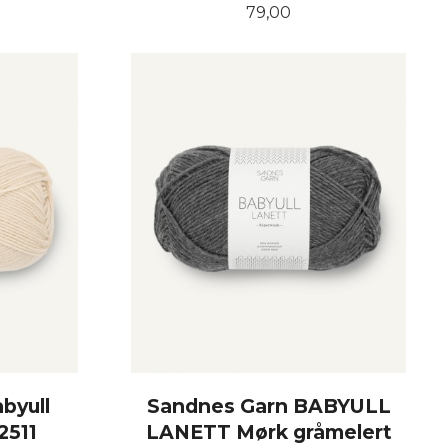
Pris
79,00
KJØP
byull
Sandnes Garn BABYULL
2511
LANETT Mørk gråmelert