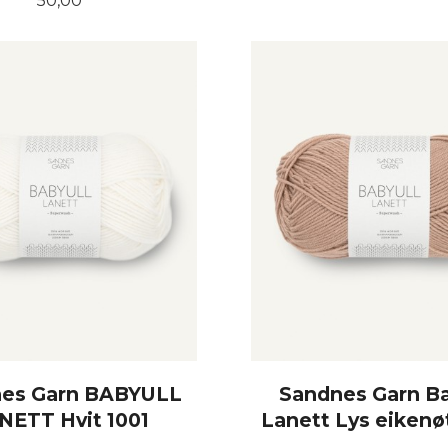
50,00
KJØP
KJØP
es Garn BABYULL
Sandnes Garn Ba
NETT Hvit 1001
Lanett Lys eikenø