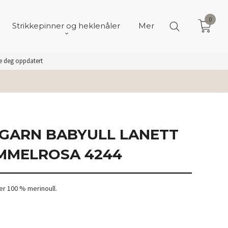
0
Strikkepinner og heklenåler
Mer
de deg oppdatert
GARN BABYULL LANETT
MMELROSA 4244
r 100 % merinoull.