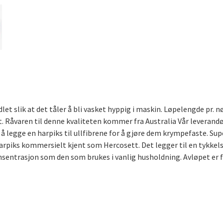
 slik at det tåler å bli vasket hyppig i maskin. Løpelengde pr. nø
. Råvaren til denne kvaliteten kommer fra Australia Vår leverandø
å legge en harpiks til ullfibrene for å gjøre dem krympefaste. Supe
arpiks kommersielt kjent som Hercosett. Det legger til en tykkelse
onsentrasjon som den som brukes i vanlig husholdning. Avløpet er