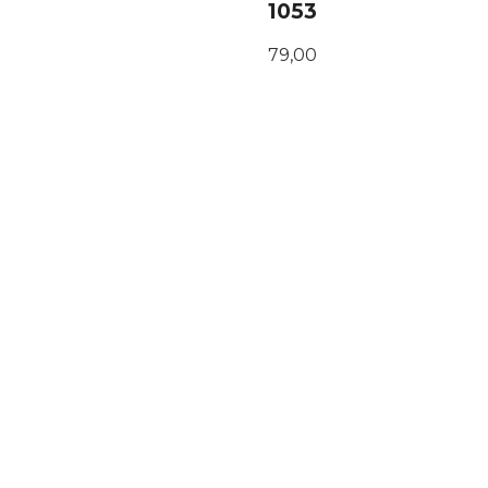
1053
Pris
79,00
KJØP