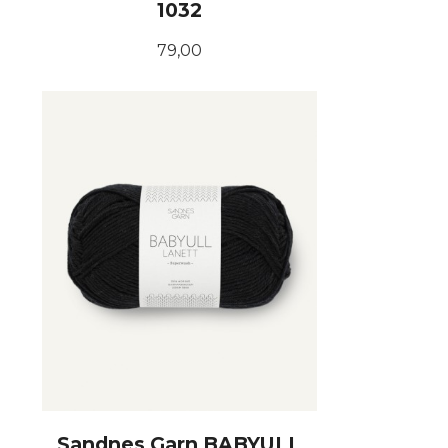
1032
Pris
79,00
KJØP
Sandnes Garn BABYULL