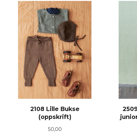
2108 Lille Bukse
2509
(oppskrift)
junio
Pris
50,00