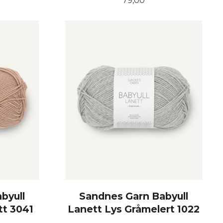
79,00
KJØP
byull
Sandnes Garn Babyull
tt 3041
Lanett Lys Gråmelert 1022