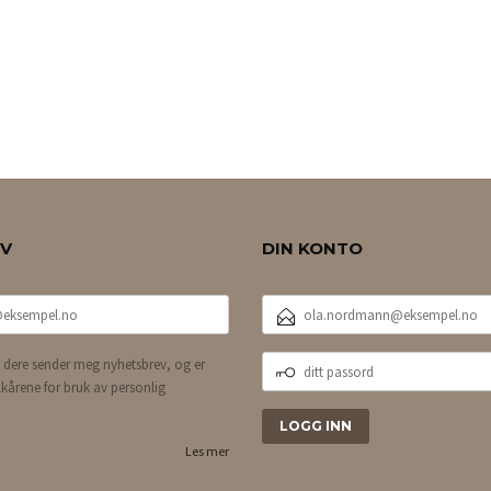
EV
DIN KONTO
E-
POSTADRESSE
DITT
 dere sender meg nyhetsbrev, og er
PASSORD
lkårene for bruk av personlig
Les mer