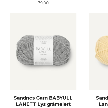
Pris
79,00
KJØP
Sandnes Garn BABYULL
Sand
LANETT Lys gråmelert
Lan