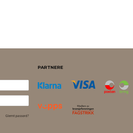
PARTNERE
Glemt passord?