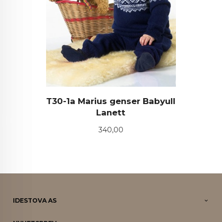
T30-1a Marius genser Babyull
Lanett
Pris
340,00
IDESTOVA AS