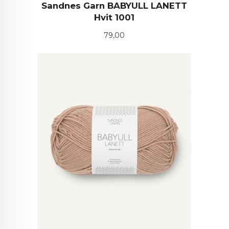
Sandnes Garn BABYULL LANETT
Hvit 1001
Pris
79,00