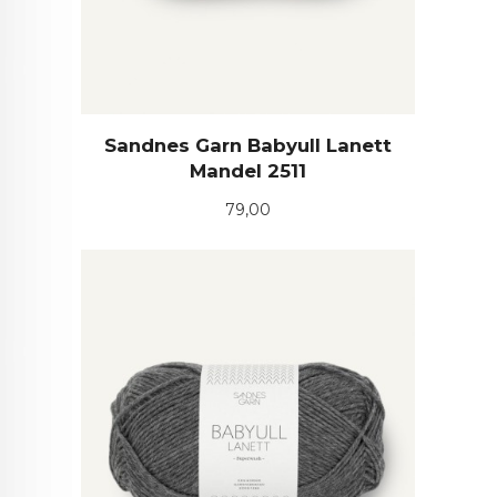
Sandnes Garn Babyull Lanett
Mandel 2511
Pris
79,00