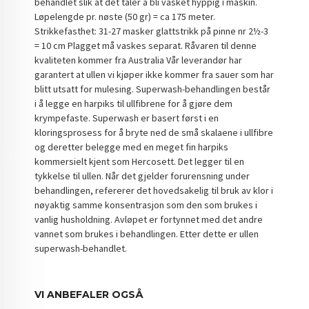
behandlet slik at det tåler å bli vasket hyppig i maskin.
Løpelengde pr. nøste (50 gr) = ca 175 meter.
Strikkefasthet: 31-27 masker glattstrikk på pinne nr 2½-3
= 10 cm Plagget må vaskes separat. Råvaren til denne
kvaliteten kommer fra Australia Vår leverandør har
garantert at ullen vi kjøper ikke kommer fra sauer som har
blitt utsatt for mulesing. Superwash-behandlingen består
i å legge en harpiks til ullfibrene for å gjøre dem
krympefaste. Superwash er basert først i en
kloringsprosess for å bryte ned de små skalaene i ullfibre
og deretter belegge med en meget fin harpiks
kommersielt kjent som Hercosett. Det legger til en
tykkelse til ullen. Når det gjelder forurensning under
behandlingen, refererer det hovedsakelig til bruk av klor i
nøyaktig samme konsentrasjon som den som brukes i
vanlig husholdning. Avløpet er fortynnet med det andre
vannet som brukes i behandlingen. Etter dette er ullen
superwash-behandlet.
VI ANBEFALER OGSÅ