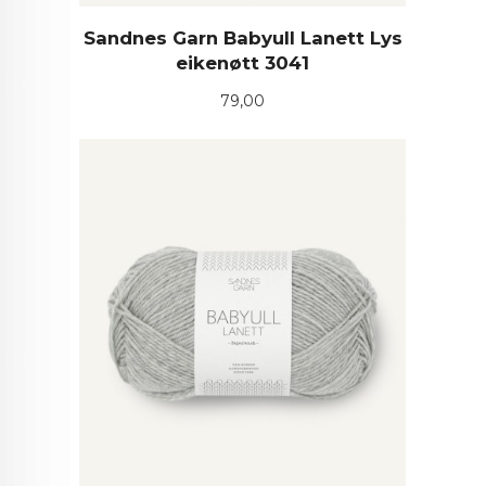
Sandnes Garn Babyull Lanett Lys
eikenøtt 3041
Pris
79,00