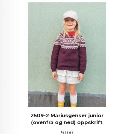
2509-2 Mariusgenser junior
(ovenfra og ned) oppskrift
Pris
50,00