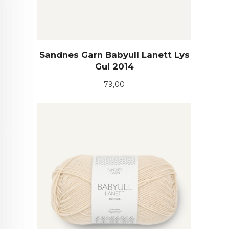
Sandnes Garn Babyull Lanett Lys
Gul 2014
Pris
79,00