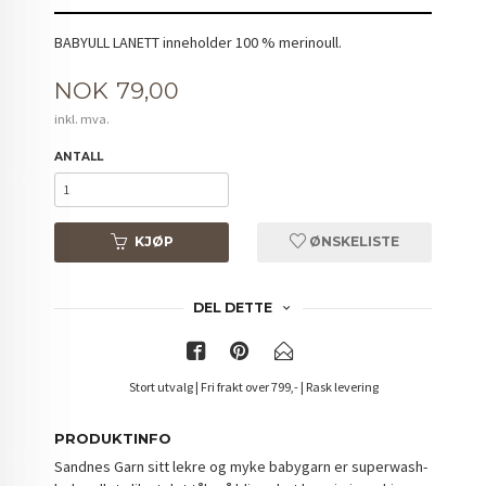
BABYULL LANETT inneholder 100 % merinoull.
Pris
NOK
79,00
inkl. mva.
ANTALL
KJØP
ØNSKELISTE
DEL DETTE
Stort utvalg | Fri frakt over 799,- | Rask levering
PRODUKTINFO
Sandnes Garn sitt lekre og myke babygarn er superwash-