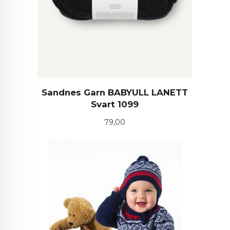
Sandnes Garn BABYULL LANETT
Svart 1099
Pris
79,00