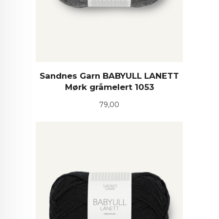
Sandnes Garn BABYULL LANETT
Mørk gråmelert 1053
Pris
79,00