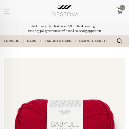
Gå
0
til
innholdet
Stort utvalg
Fri frakt over 799,-
Rask levering
Meld deg på nyhetsbrevet vårt for å holde deg oppdatert
FORSIDE
GARN
SANDNES GARN
BABYULL LANETT