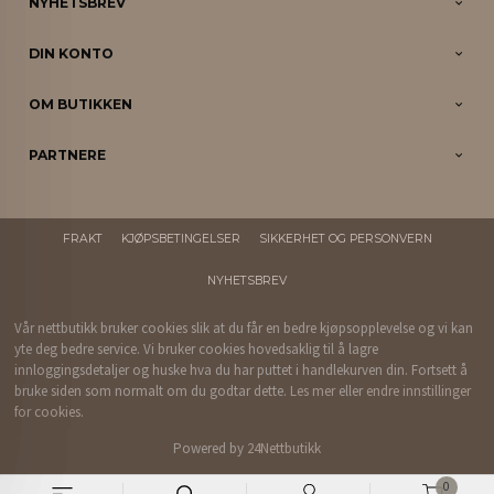
NYHETSBREV
DIN KONTO
OM BUTIKKEN
PARTNERE
FRAKT
KJØPSBETINGELSER
SIKKERHET OG PERSONVERN
NYHETSBREV
Vår nettbutikk bruker cookies slik at du får en bedre kjøpsopplevelse og vi kan
yte deg bedre service. Vi bruker cookies hovedsaklig til å lagre
innloggingsdetaljer og huske hva du har puttet i handlekurven din. Fortsett å
bruke siden som normalt om du godtar dette.
Les mer
eller
endre innstillinger
for cookies.
Powered by
24Nettbutikk
0