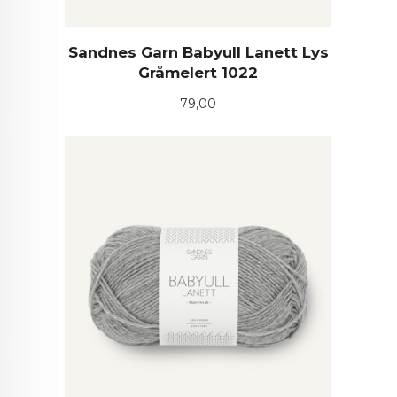
Sandnes Garn Babyull Lanett Lys
Gråmelert 1022
Pris
79,00