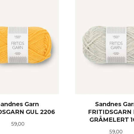
Sandnes Garn
Sandnes Gar
DSGARN GUL 2206
FRITIDSGARN 
GRÅMELERT 1
Pris
59,00
Pris
59,00