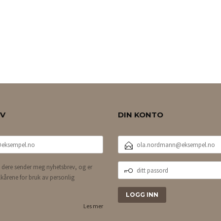
EV
DIN KONTO
E-
POSTADRESSE
DITT
 dere sender meg nyhetsbrev, og er
PASSORD
lkårene for bruk av personlig
Les mer