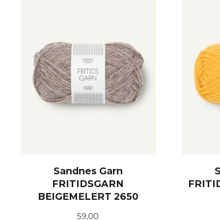
Sandnes Garn
FRITIDSGARN
FRITI
BEIGEMELERT 2650
Pris
59,00