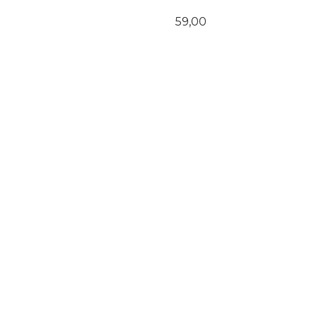
Pris
59,00
KJØP