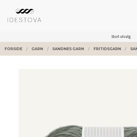
Gå
Lukk
PRODUKTER
til
innholdet
Stort utvalg
FORSIDE
GARN
SANDNES GARN
FRITIDSGARN
SA