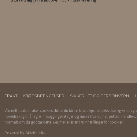
Stort utvalg | Fri frakt over 799,- | Rask levering
FRAKT
KJØPSBETINGELSER
SIKKERHET OG PERSONVERN
Vår nettbutikk bruker cookies slik at du får en bedre kjøpsopplevelse og vi kan yt
hovedsaklig til å lagre innloggingsdetaljer og huske hva du har puttet i handleku
normalt om du godtar dette.
Les mer
eller
endre innstillinger for cookies.
Powered by
24Nettbutikk