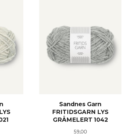
n
Sandnes Garn
LYS
FRITIDSGARN LYS
021
GRÅMELERT 1042
Pris
59,00