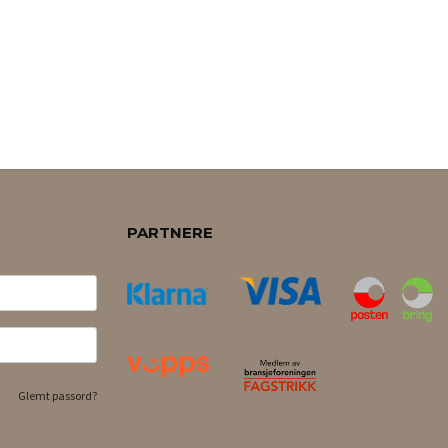
PARTNERE
Glemt passord?