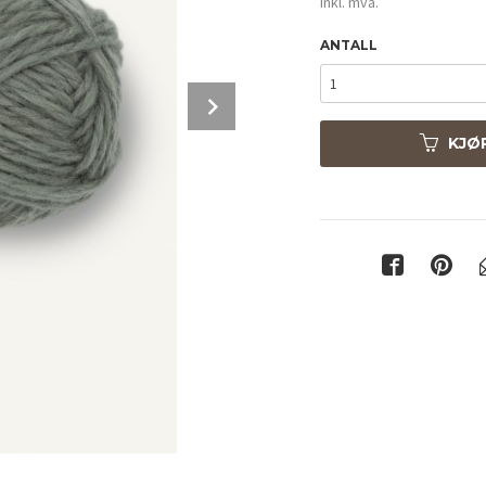
inkl. mva.
ANTALL
Next
KJØ