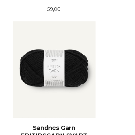
Pris
59,00
KJØP
Sandnes Garn