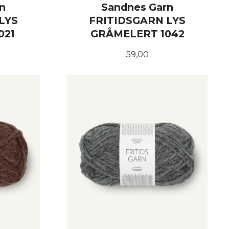
n
Sandnes Garn
LYS
FRITIDSGARN LYS
021
GRÅMELERT 1042
Pris
59,00
KJØP