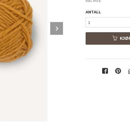
inkl. mva.
ANTALL
Next
KJØ