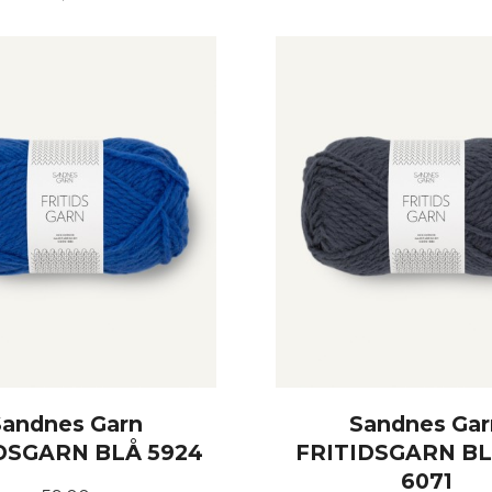
KJØP
KJØP
Sandnes Garn
Sandnes Gar
DSGARN BLÅ 5924
FRITIDSGARN B
6071