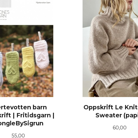
ertevotten barn
Oppskrift Le Kni
ift | Fritidsgarn |
Sweater (papi
ongleBySigrun
Pris
60,00
Pris
55,00