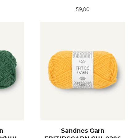
Pris
59,00
KJØP
n
Sandnes Garn