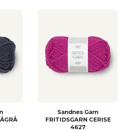
KJØP
n
Sandnes Garn
LÅGRÅ
FRITIDSGARN CERISE
4627