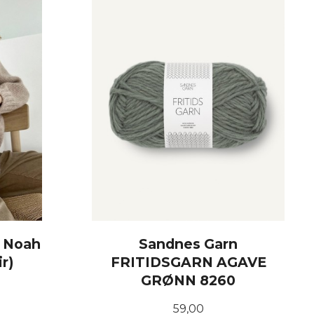
t Noah
Sandnes Garn
r)
FRITIDSGARN AGAVE
GRØNN 8260
Pris
59,00