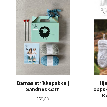
Barnas strikkepakke |
Hj
Sandnes Garn
oppskr
K
Pris
259,00