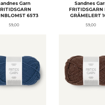
Sandnes Garn
Sandnes Gar
FRITIDSGARN
FRITIDSGARN 
NBLOMST 6573
GRÅMELERT 1
Pris
Pris
59,00
59,00
KJØP
KJØP