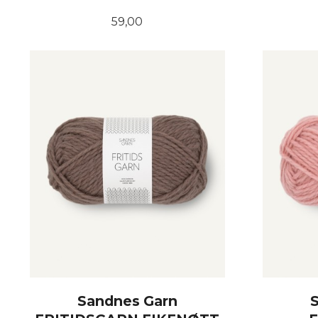
Pris
59,00
KJØP
Sandnes Garn