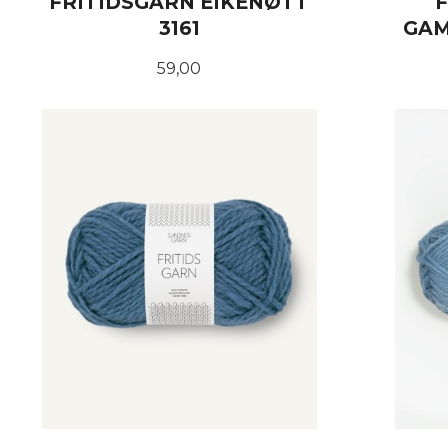
FRITIDSGARN EIKENØTT
3161
GAM
Pris
59,00
KJØP