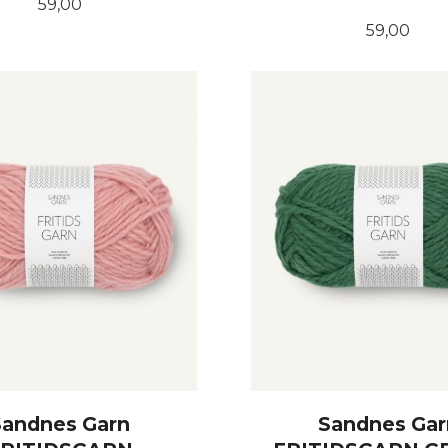
Pris
59,00
Pris
59,00
KJØP
KJØP
Sandnes Garn
Sandnes Gar