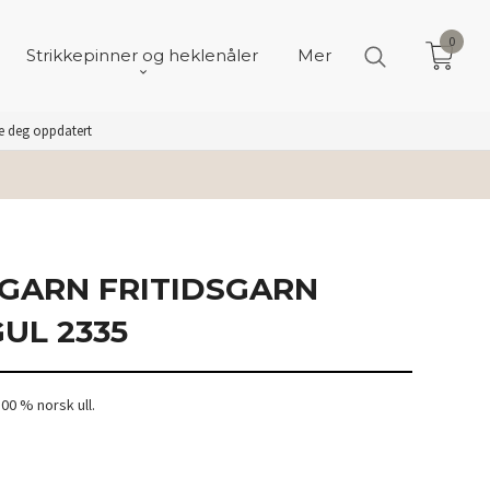
0
Strikkepinner og heklenåler
Mer
de deg oppdatert
GARN FRITIDSGARN
UL 2335
00 % norsk ull.