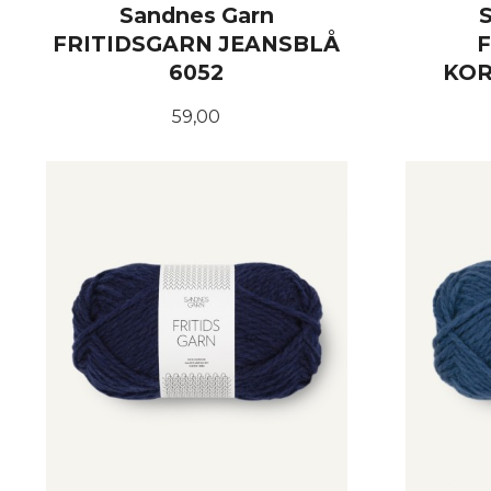
Sandnes Garn
FRITIDSGARN JEANSBLÅ
6052
KOR
Pris
59,00
KJØP