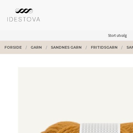
Gå
Lukk
PRODUKTER
til
innholdet
Stort utvalg
FORSIDE
GARN
SANDNES GARN
FRITIDSGARN
SA