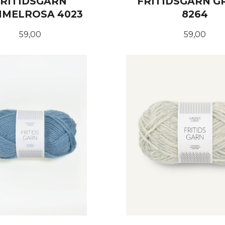
FRITIDSGARN
FRITIDSGARN 
MELROSA 4023
8264
Pris
Pris
59,00
59,00
KJØP
KJØP