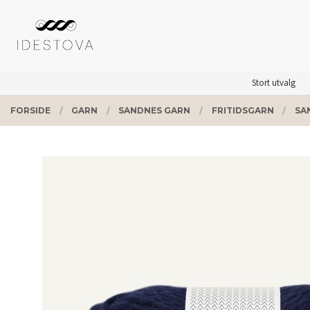
Gå
Lukk
PRODUKTER
til
innholdet
Stort utvalg
FORSIDE
GARN
SANDNES GARN
FRITIDSGARN
SA