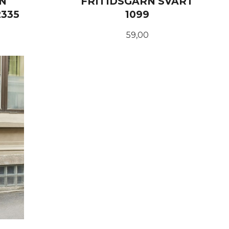
N
FRITIDSGARN SVART
335
1099
Pris
59,00
KJØP