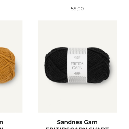
Pris
59,00
KJØP
n
Sandnes Garn