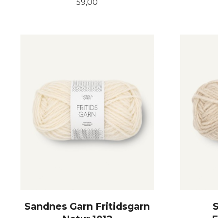
Pris
59,00
KJØP
Sandnes Garn Fritidsgarn