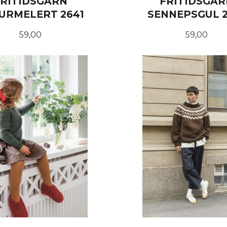
FRITIDSGARN
FRITIDSGAR
URMELERT 2641
SENNEPSGUL 2
Pris
Pris
59,00
59,00
KJØP
KJØP