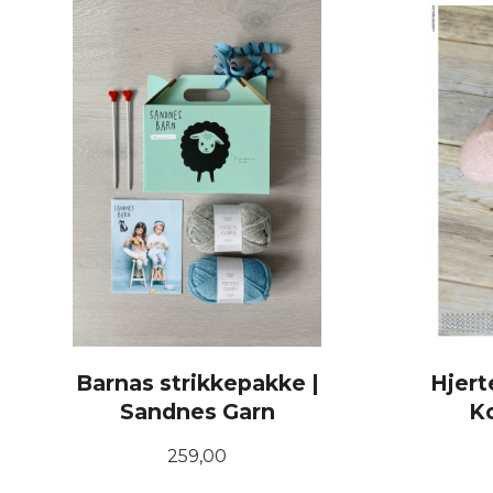
Barnas strikkepakke |
Hjert
Sandnes Garn
K
Pris
259,00