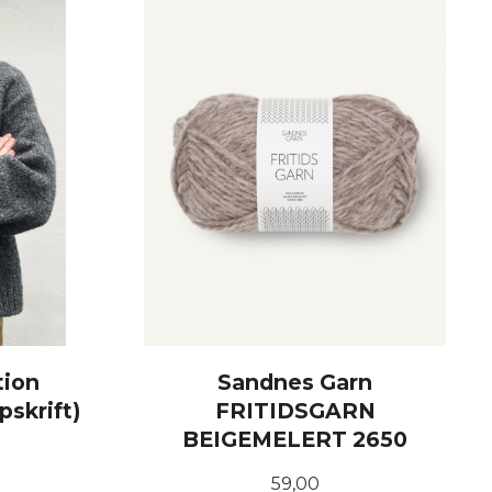
tion
Sandnes Garn
skrift)
FRITIDSGARN
BEIGEMELERT 2650
Pris
59,00