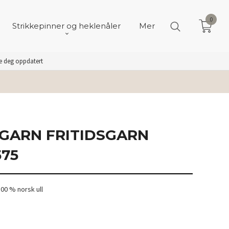
0
Strikkepinner og heklenåler
Mer
de deg oppdatert
GARN FRITIDSGARN
575
00 % norsk ull