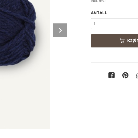
inkl. mva.
ANTALL
Next
KJØ