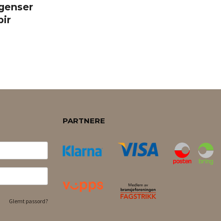
egenser
pir
PARTNERE
Glemt passord?