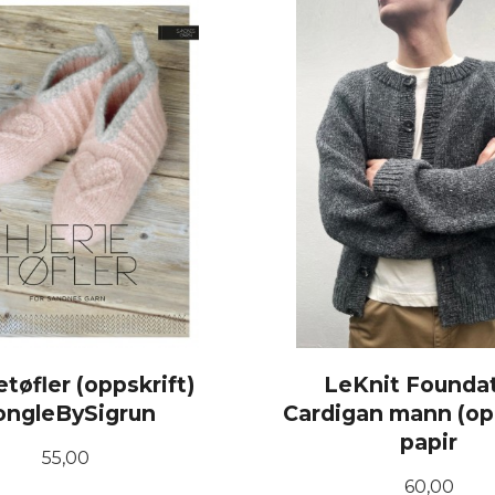
etøfler (oppskrift)
LeKnit Founda
ongleBySigrun
Cardigan mann (opp
papir
Pris
55,00
Pris
60,00