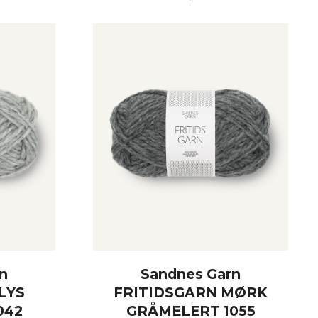
KJØP
n
Sandnes Garn
LYS
FRITIDSGARN MØRK
042
GRÅMELERT 1055