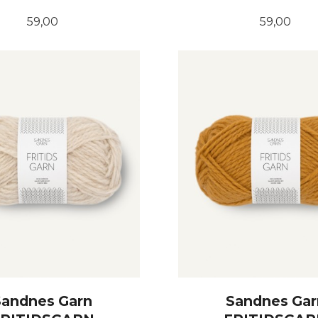
Pris
Pris
59,00
59,00
KJØP
KJØP
Sandnes Garn
Sandnes Gar