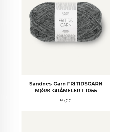
Sandnes Garn FRITIDSGARN
MØRK GRÅMELERT 1055
Pris
59,00