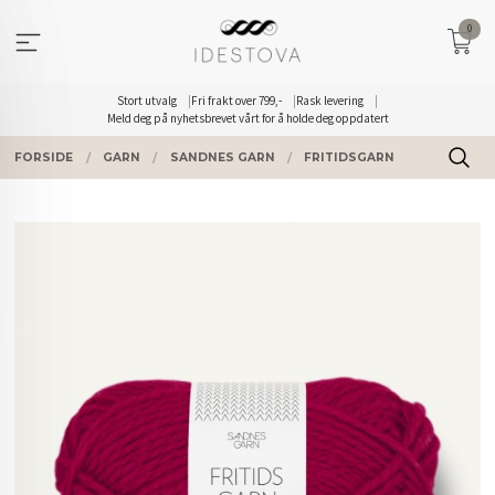
Gå
0
til
innholdet
Stort utvalg
Fri frakt over 799,-
Rask levering
Meld deg på nyhetsbrevet vårt for å holde deg oppdatert
FORSIDE
GARN
SANDNES GARN
FRITIDSGARN