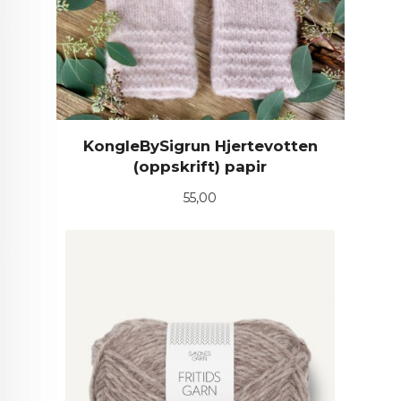
KongleBySigrun Hjertevotten
(oppskrift) papir
Pris
55,00