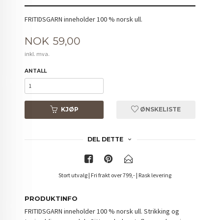
FRITIDSGARN inneholder 100 % norsk ull.
Pris
NOK
59,00
inkl. mva.
ANTALL
KJØP
ØNSKELISTE
DEL DETTE
Stort utvalg | Fri frakt over 799,- | Rask levering
PRODUKTINFO
FRITIDSGARN inneholder 100 % norsk ull. Strikking og