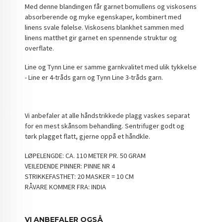
Med denne blandingen får garnet bomullens og viskosens
absorberende og myke egenskaper, kombinert med
linens svale følelse. Viskosens blankhet sammen med
linens matthet gir garnet en spennende struktur og
overflate.
Line og Tynn Line er samme garnkvalitet med ulik tykkelse
- Line er 4-tråds garn og Tynn Line 3-tråds garn.
Vi anbefaler at alle håndstrikkede plagg vaskes separat
for en mest skånsom behandling. Sentrifuger godt og
tørk plagget flatt, gjerne oppå et håndkle.
LØPELENGDE: CA. 110 METER PR. 50 GRAM
VEILEDENDE PINNER: PINNE NR 4
STRIKKEFASTHET: 20 MASKER = 10 CM
RÅVARE KOMMER FRA: INDIA
VI ANBEFALER OGSÅ