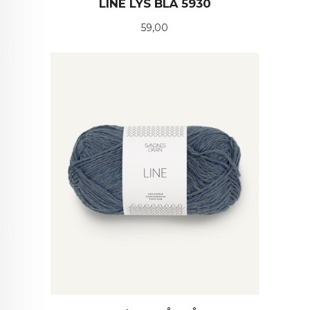
LINE LYS BLÅ 5930
Pris
59,00