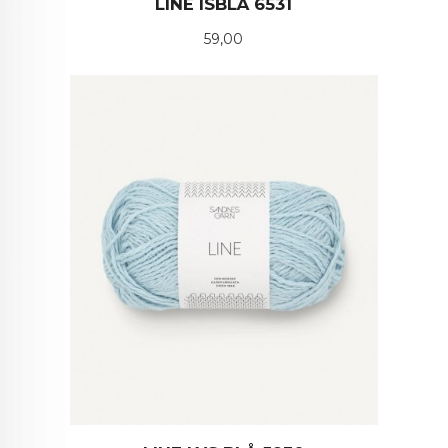
LINE ISBLÅ 6531
Pris
59,00