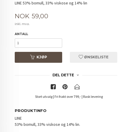
LINE 53% bomull, 33% viskose og 14% lin
Pris
NOK
59,00
inkl. mva.
ANTALL
KJØP
ØNSKELISTE
DEL DETTE
Stort utvalg | Fri frakt over 799,- | Rask levering
PRODUKTINFO
LINE
53% bomull, 33% viskose og 14% lin.