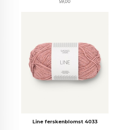
Pris
59,00
Line ferskenblomst 4033