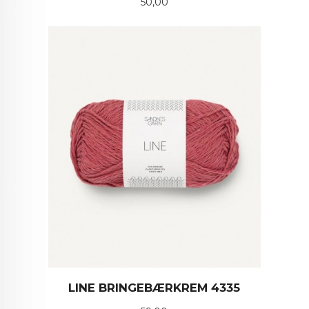
Pris
50,00
LINE BRINGEBÆRKREM 4335