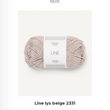
Pris
59,00
Line lys beige 2331