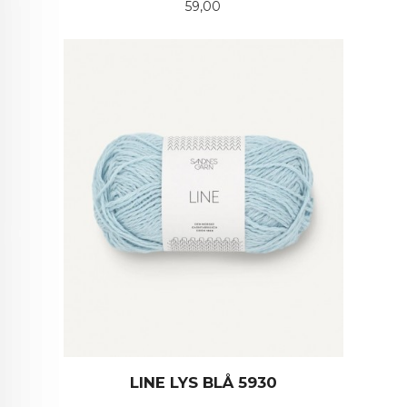
Pris
59,00
LINE LYS BLÅ 5930