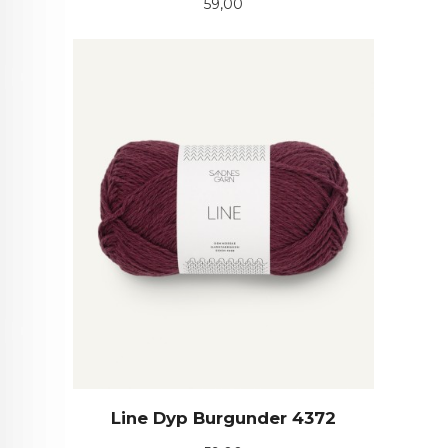
Pris
59,00
Line Dyp Burgunder 4372