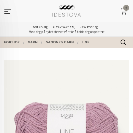
Gå
0
til
innholdet
Stort utvalg
Fri frakt over 799,-
Rask levering
Meld deg på nyhetsbrevet vårt for å holde deg oppdatert
FORSIDE
GARN
SANDNES GARN
LINE