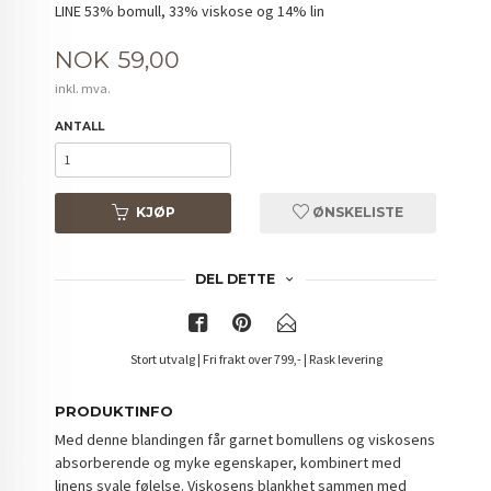
LINE 53% bomull, 33% viskose og 14% lin
Pris
NOK
59,00
inkl. mva.
ANTALL
KJØP
ØNSKELISTE
DEL DETTE
Stort utvalg | Fri frakt over 799,- | Rask levering
PRODUKTINFO
Med denne blandingen får garnet bomullens og viskosens
absorberende og myke egenskaper, kombinert med
linens svale følelse. Viskosens blankhet sammen med