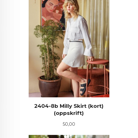
2404-8b Milly Skirt (kort)
(oppskrift)
Pris
50,00