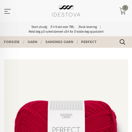
Gå
0
til
innholdet
Stort utvalg
Fri frakt over 799,-
Rask levering
Meld deg på nyhetsbrevet vårt for å holde deg oppdatert
FORSIDE
GARN
SANDNES GARN
PERFECT