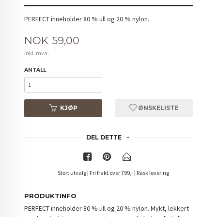
PERFECT inneholder 80 % ull og 20 % nylon.
Pris
NOK
59,00
inkl. mva.
ANTALL
KJØP
ØNSKELISTE
DEL DETTE
Stort utvalg | Fri frakt over 799,- | Rask levering
PRODUKTINFO
PERFECT inneholder 80 % ull og 20 % nylon. Mykt, lekkert