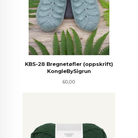
KBS-28 Bregnetøfler (oppskrift)
KongleBySigrun
Pris
60,00