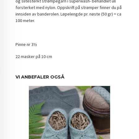
og slitesterkt strømpegarn i superwash- behandlet ull
forsterket med nylon. Oppskrift på strømper finner du på
innsiden av banderolen. Løpelengde pr. nøste (50 gr) = ca
100 meter.
Pinne nr 3½
22 masker på 10 cm
VI ANBEFALER OGSÅ