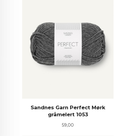
Sandnes Garn Perfect Mørk
gråmelert 1053
Pris
59,00