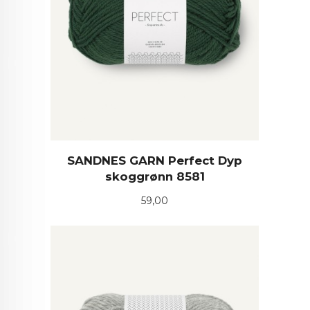
SANDNES GARN Perfect Dyp
skoggrønn 8581
Pris
59,00