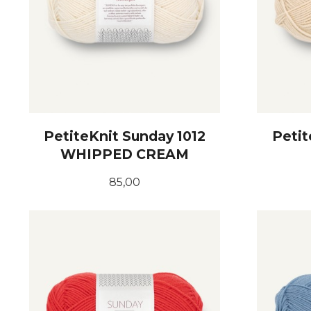
PetiteKnit Sunday 1012
Petit
WHIPPED CREAM
Pris
85,00
KJØP