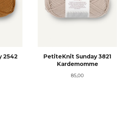
y 2542
PetiteKnit Sunday 3821
Kardemomme
Pris
85,00
KJØP