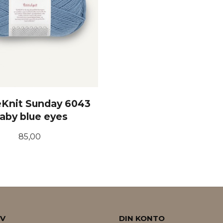
eKnit Sunday 6043
aby blue eyes
Pris
85,00
KJØP
EV
DIN KONTO