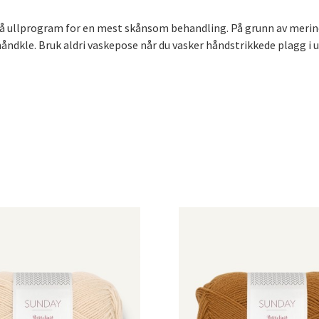
t på ullprogram for en mest skånsom behandling. På grunn av merin
åndkle. Bruk aldri vaskepose når du vasker håndstrikkede plagg i ul