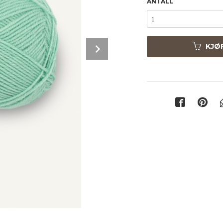
ANTALL
Next
KJØ