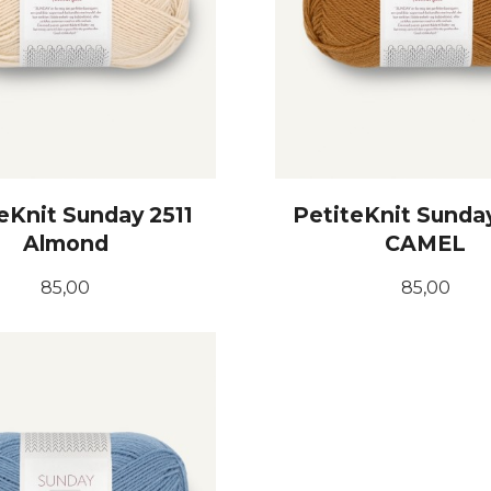
eKnit Sunday 2511
PetiteKnit Sunda
Almond
CAMEL
Pris
Pris
85,00
85,00
KJØP
KJØP