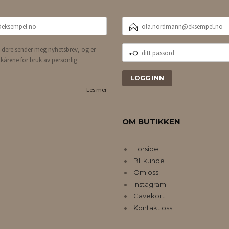
E-
POSTADRESSE
DITT
 dere sender meg nyhetsbrev, og er
PASSORD
lkårene for bruk av personlig
Les mer
OM BUTIKKEN
Forside
Bli kunde
Om oss
Instagram
Gavekort
Kontakt oss