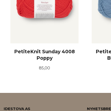
PetiteKnit Sunday 4008
Petit
Poppy
B
Pris
85,00
KJØP
IDESTOVA AS
NYHETSBR