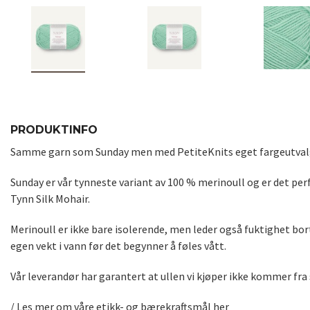
PRODUKTINFO
Samme garn som Sunday men med PetiteKnits eget fargeutvalg
Sunday er vår tynneste variant av 100 % merinoull og er det pe
Tynn Silk Mohair.
Merinoull er ikke bare isolerende, men leder også fuktighet bort
egen vekt i vann før det begynner å føles vått.
Vår leverandør har garantert at ullen vi kjøper ikke kommer fra
/ Les mer om våre etikk- og bærekraftsmål her