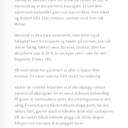
Sunday er Sandnes Garn sitt tynneste variant av 100 %
merinoull og er det perfekte basisgarn: et tynt ikke-
superwash behandlet garn som kan strikkes med enkel
og dobbel tråd. Eller strikkes sammen med Tynn Silk
Mohair.
Merinoull er ikke bare isolerende, men leder også
fuktighet bort fra kroppen og holder på varmen, selv når
den er fuktig, takket være fibrenes struktur. Ullen kan
absorbere opp til 30 % av sin egen vekt i vann før det
begynner å føles vått.
Vår leverandør har garantert at ullen vi kjøper ikke
kommer fra sauer som har blitt utsatt for mulesing.
Vasker du i maskin anbefaler vi at alle ullplagg vaskes
separat på ullprogram for en mest skånsom behandling.
På grunn av merinoullens unike absorberingsevne er det
viktig å sentrifugere håndstrikkede plagg godt, før det
tørkes flatt, gjerne oppå et håndkle. Bruk aldri vaskepose
når du vasker håndstrikkede plagg i ull. Dette skaper
friksjon som kan føre til at plagget tover.