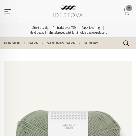
Gå
0
til
innholdet
Stort utvalg
Fri frakt over 799,-
Rask levering
Meld deg på nyhetsbrevet vårt for å holde deg oppdatert
FORSIDE
GARN
SANDNES GARN
SUNDAY