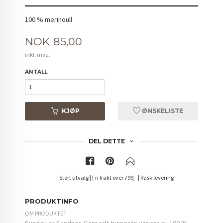
100 % merinoull
Pris
NOK
85,00
inkl. mva.
ANTALL
KJØP
ØNSKELISTE
DEL DETTE
Stort utvalg | Fri frakt over 799,- | Rask levering
PRODUKTINFO
OM PRODUKTET