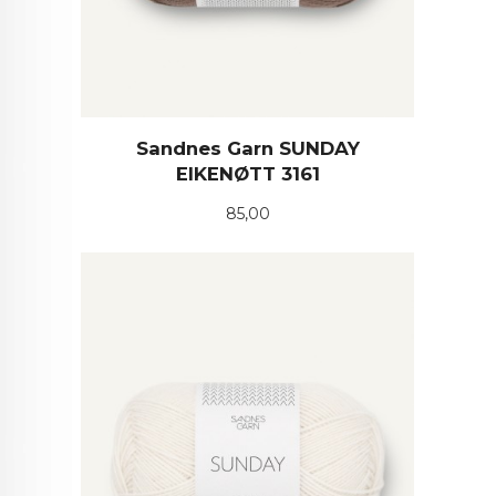
Sandnes Garn SUNDAY
EIKENØTT 3161
Pris
85,00