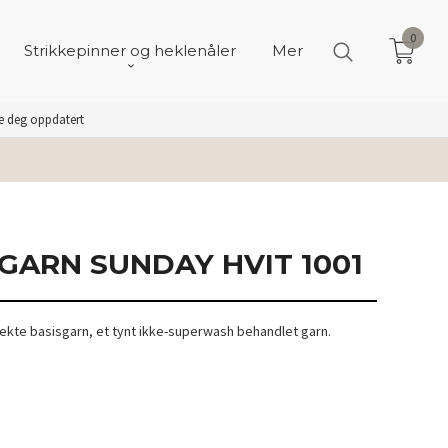
0
Strikkepinner og heklenåler
Mer
de deg oppdatert
GARN SUNDAY HVIT 1001
fekte basisgarn, et tynt ikke-superwash behandlet garn.