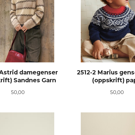
 Astrid damegenser
2512-2 Marius gens
rift) Sandnes Garn
(oppskrift) pa
Pris
Pris
50,00
50,00
KJØP
KJØP