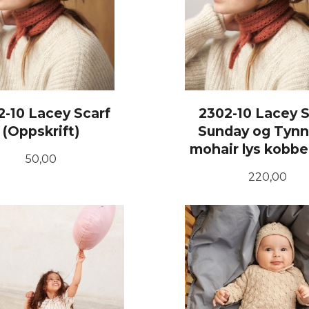
2-10 Lacey Scarf
2302-10 Lacey S
(Oppskrift)
Sunday og Tynn 
mohair lys kobbe
Pris
50,00
Pris
220,00
KJØP
KJØP