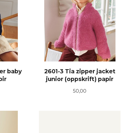
er baby
2601-3 Tia zipper jacket
pir
junior (oppskrift) papir
Pris
50,00
KJØP