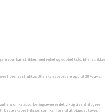
garn som kan strikkes med enkel og dobbel tråd. Eller strikkes
ære fibrenes struktur. Ullen kan absorbere opp til 30 % av sin
oullens unike absorberingsevne er det viktig å sentrifugere
l. Dette skaper friksjon som kan føre til at plagget tover.