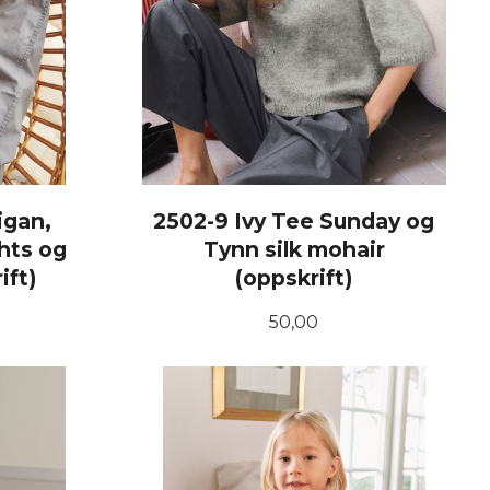
igan,
2502-9 Ivy Tee Sunday og
hts og
Tynn silk mohair
ift)
(oppskrift)
Pris
50,00
KJØP