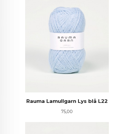
Rauma Lamullgarn Lys blå L22
Pris
75,00