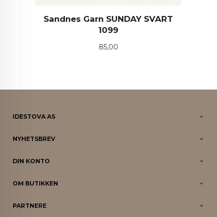
Sandnes Garn SUNDAY SVART
1099
Pris
85,00
IDESTOVA AS
NYHETSBREV
DIN KONTO
OM BUTIKKEN
PARTNERE