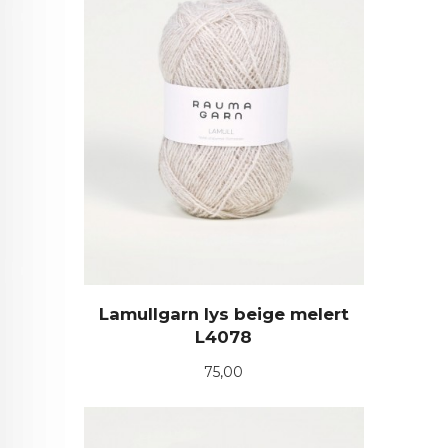
Lamullgarn lys beige melert
L4078
Pris
75,00