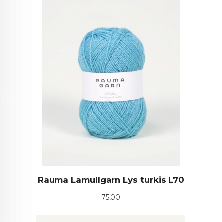
Rauma Lamullgarn Lys turkis L70
Pris
75,00