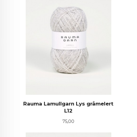
Rauma Lamullgarn Lys gråmelert
L12
Pris
75,00