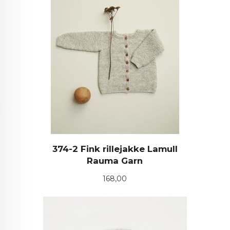
374-2 Fink rillejakke Lamull
Rauma Garn
Pris
168,00