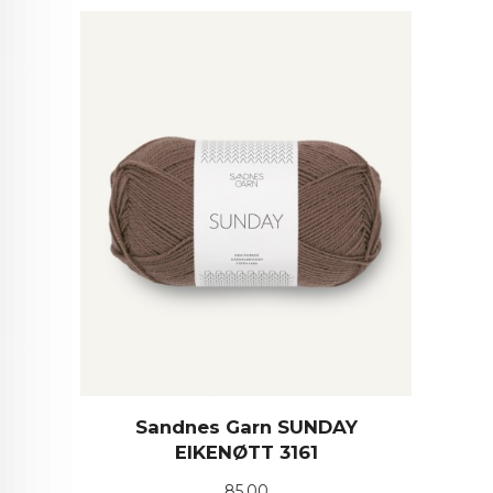
Sandnes Garn SUNDAY
EIKENØTT 3161
Pris
85,00