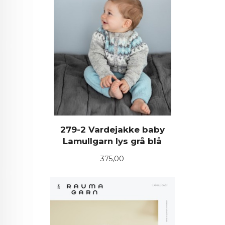
279-2 Vardejakke baby
Lamullgarn lys grå blå
Pris
375,00