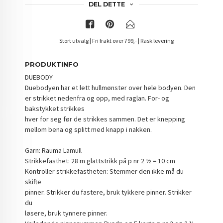
DEL DETTE
Stort utvalg | Fri frakt over 799,- | Rask levering
PRODUKTINFO
DUEBODY
Duebodyen har et lett hullmønster over hele bodyen. Den
er strikket nedenfra og opp, med raglan. For- og
bakstykket strikkes
hver for seg før de strikkes sammen. Det er knepping
mellom bena og splitt med knapp i nakken.
Garn: Rauma Lamull
Strikkefasthet: 28 m glattstrikk på p nr 2 ½ = 10 cm
Kontroller strikkefastheten: Stemmer den ikke må du
skifte
pinner. Strikker du fastere, bruk tykkere pinner. Strikker
du
løsere, bruk tynnere pinner.