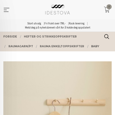
Gå
0
til
innholdet
Stort utvalg
Fri frakt over 799,-
Rask levering
Meld deg på nyhetsbrevet vårt for å holde deg oppdatert
FORSIDE
HEFTER OG STRIKKEOPPSKRIFTER
RAUMAGARN/PT
RAUMA ENKELTOPPSKRIFTER
BABY