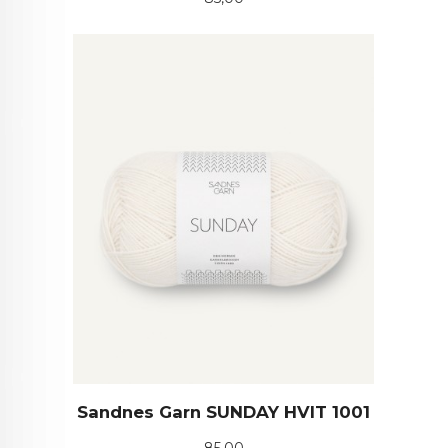
Sandnes Garn SUNDAY HVIT 1001
Pris
85,00