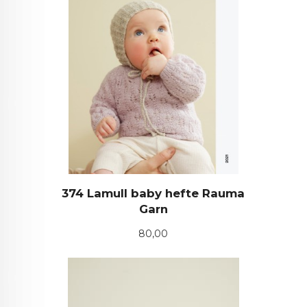
374 Lamull baby hefte Rauma
Garn
Pris
80,00