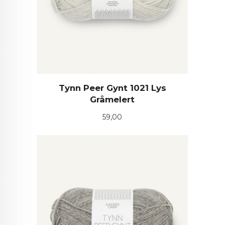
Tynn Peer Gynt 1021 Lys
Gråmelert
Pris
59,00