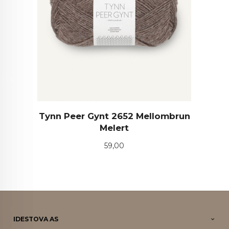
Tynn Peer Gynt 2652 Mellombrun
Melert
Pris
59,00
IDESTOVA AS