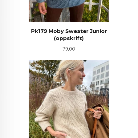
Pk179 Moby Sweater Junior
(oppskrift)
Pris
79,00