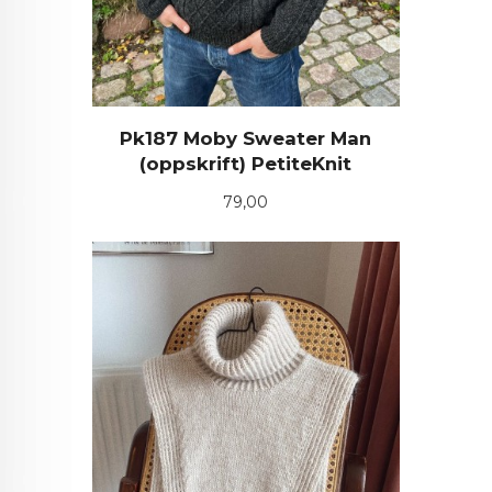
Pk187 Moby Sweater Man
(oppskrift) PetiteKnit
Pris
79,00