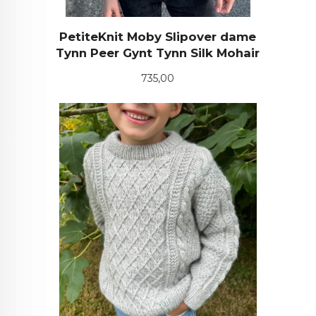
PetiteKnit Moby Slipover dame
Tynn Peer Gynt Tynn Silk Mohair
Pris
735,00