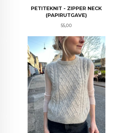
PETITEKNIT - ZIPPER NECK
(PAPIRUTGAVE)
Pris
55,00