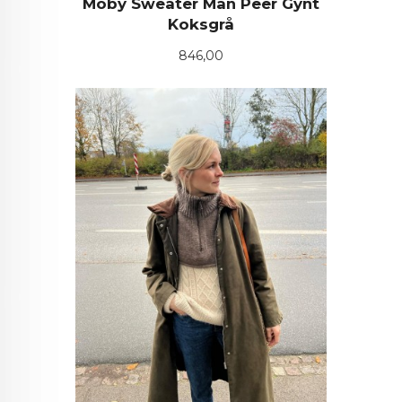
Moby Sweater Man Peer Gynt
Koksgrå
Pris
846,00