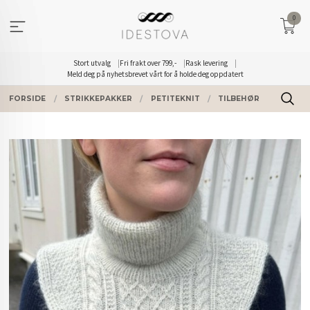
Gå
0
til
innholdet
Stort utvalg
Fri frakt over 799,-
Rask levering
Meld deg på nyhetsbrevet vårt for å holde deg oppdatert
FORSIDE
STRIKKEPAKKER
PETITEKNIT
TILBEHØR