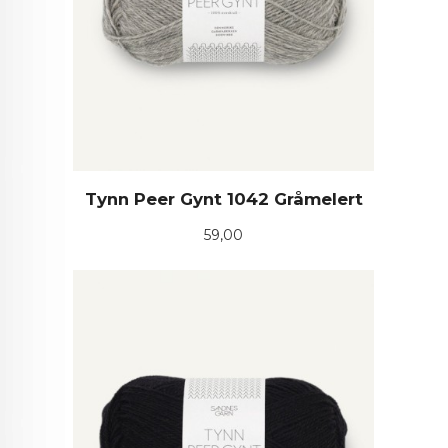
Tynn Peer Gynt 1042 Gråmelert
Pris
59,00