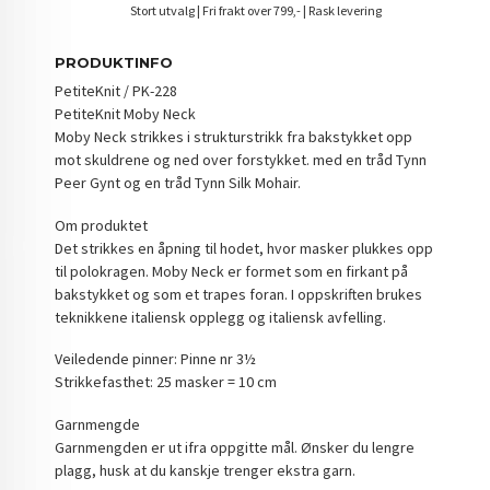
Stort utvalg | Fri frakt over 799,- | Rask levering
PRODUKTINFO
PetiteKnit / PK-228
PetiteKnit Moby Neck
Moby Neck strikkes i strukturstrikk fra bakstykket opp
mot skuldrene og ned over forstykket. med en tråd Tynn
Peer Gynt og en tråd Tynn Silk Mohair.
Om produktet
Det strikkes en åpning til hodet, hvor masker plukkes opp
til polokragen. Moby Neck er formet som en firkant på
bakstykket og som et trapes foran. I oppskriften brukes
teknikkene italiensk opplegg og italiensk avfelling.
Veiledende pinner: Pinne nr 3½
Strikkefasthet: 25 masker = 10 cm
Garnmengde
Garnmengden er ut ifra oppgitte mål. Ønsker du lengre
plagg, husk at du kanskje trenger ekstra garn.