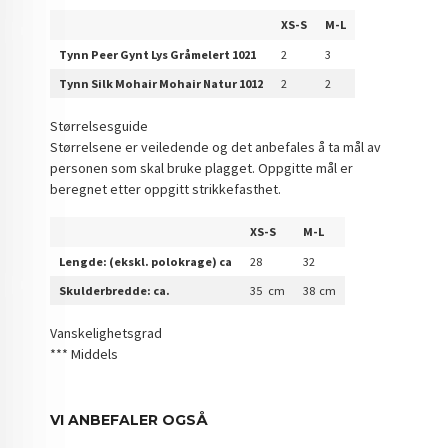
XS-S
M-L
Tynn Peer Gynt Lys Gråmelert 1021
2
3
Tynn Silk Mohair Mohair Natur 1012
2
2
Størrelsesguide
Størrelsene er veiledende og det anbefales å ta mål av
personen som skal bruke plagget. Oppgitte mål er
beregnet etter oppgitt strikkefasthet.
XS-S
M-L
Lengde: (ekskl. polokrage) ca
28
32
Skulderbredde: ca.
35 cm
38 cm
Vanskelighetsgrad
*** Middels
VI ANBEFALER OGSÅ