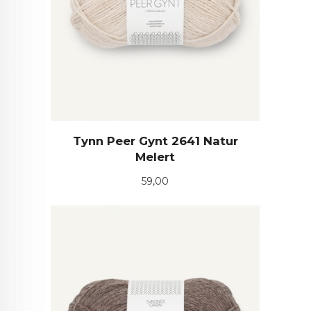
Tynn Peer Gynt 2641 Natur
Melert
Pris
59,00