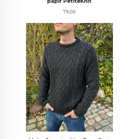
papir PetiteKnit
Pris
79,00