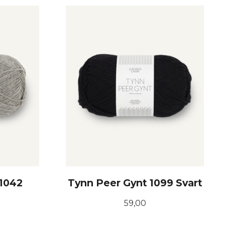
KJØP
 1042
Tynn Peer Gynt 1099 Svart
Pris
59,00