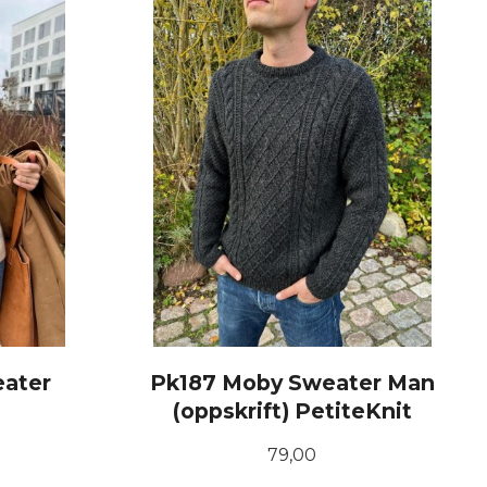
KJØP
ater
Pk187 Moby Sweater Man
(oppskrift) PetiteKnit
Pris
79,00