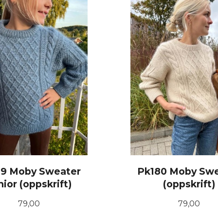
LES MER
LES MER
79 Moby Sweater
Pk180 Moby Swe
nior (oppskrift)
(oppskrift)
Pris
Pris
79,00
79,00