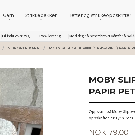
Garn
Strikkepakker
Hefter og strikkeoppskrifter
Fri frakt over 799,-
Rask levering
Meld deg på nyhetsbrevet vårt for å hol
SLIPOVER BARN
MOBY SLIPOVER MINI (OPPSKRIFT) PAPIR P
MOBY SLI
PAPIR PET
Oppskrift på Moby Slipove
oppskriften er Tynn Peer 
Pris
NOK
79,00