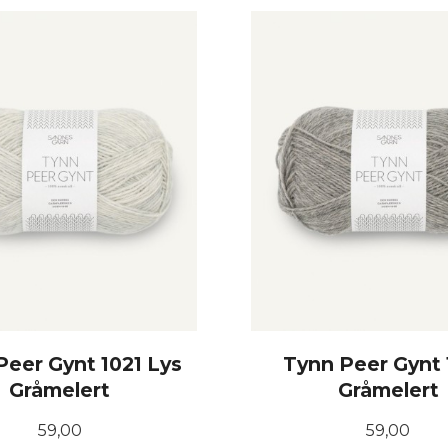
KJØP
KJØP
Peer Gynt 1021 Lys
Tynn Peer Gynt
Gråmelert
Gråmelert
Pris
Pris
59,00
59,00