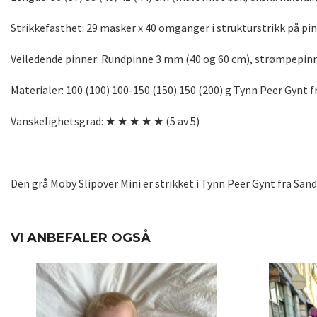
Strikkefasthet: 29 masker x 40 omganger i strukturstrikk på pi
Veiledende pinner: Rundpinne 3 mm (40 og 60 cm), strømpepinn
Materialer: 100 (100) 100-150 (150) 150 (200) g Tynn Peer Gynt f
Vanskelighetsgrad: ★ ★ ★ ★ ★ (5 av 5)
Den grå Moby Slipover Mini er strikket i Tynn Peer Gynt fra Sand
VI ANBEFALER OGSÅ