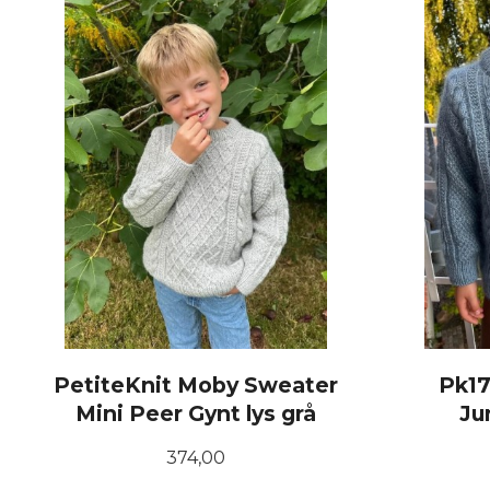
LES MER
PetiteKnit Moby Sweater
Pk1
Mini Peer Gynt lys grå
Ju
Pris
374,00