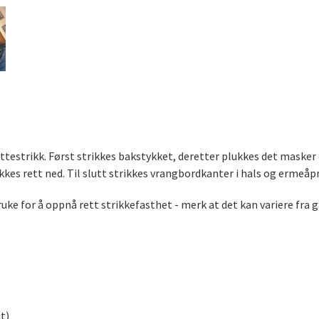
ttestrikk. Først strikkes bakstykket, deretter plukkes det masker 
es rett ned. Til slutt strikkes vrangbordkanter i hals og ermeåp
ruke for å oppnå rett strikkefasthet - merk at det kan variere fr
t)