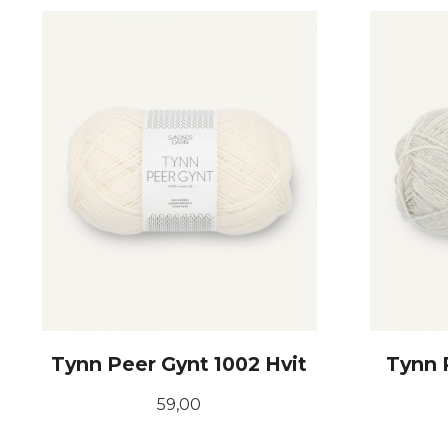
LES MER
Tynn Peer Gynt 1002 Hvit
Tynn 
Pris
59,00