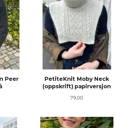
n Peer
PetiteKnit Moby Neck
å
(oppskrift) papirversjon
Pris
79,00
KJØP