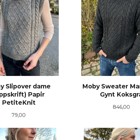
y Slipover dame
Moby Sweater Ma
ppskrift) Papir
Gynt Koksgr
PetiteKnit
Pris
846,00
Pris
79,00
KJØP
LES MER