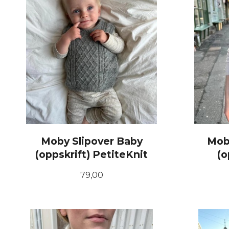
Moby Slipover Baby
Mob
(oppskrift) PetiteKnit
(o
Pris
79,00
KJØP