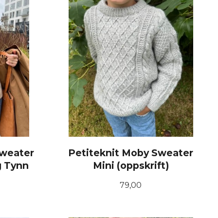
Sweater
Petiteknit Moby Sweater
g Tynn
Mini (oppskrift)
Pris
79,00