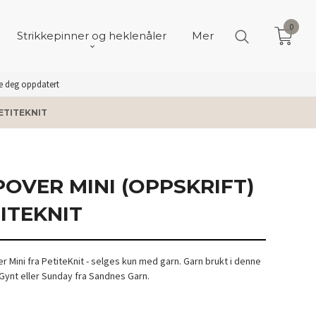
0
Strikkepinner og heklenåler
Mer
de deg oppdatert
ETITEKNIT
POVER MINI (OPPSKRIFT)
ITEKNIT
r Mini fra PetiteKnit - selges kun med garn. Garn brukt i denne
Gynt eller Sunday fra Sandnes Garn.