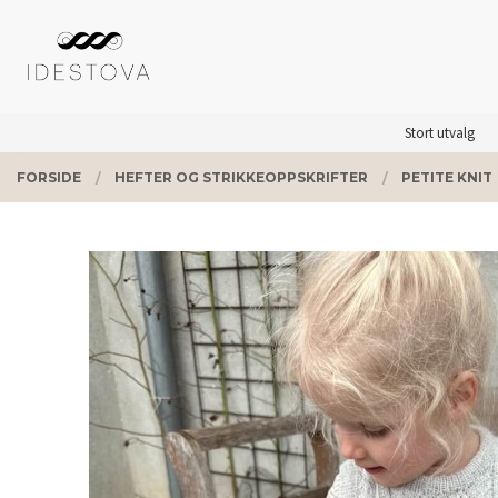
Gå
Lukk
PRODUKTER
til
innholdet
Stort utvalg
FORSIDE
HEFTER OG STRIKKEOPPSKRIFTER
PETITE KNIT