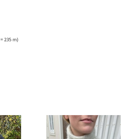
 = 235 m)