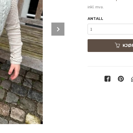
inkl. mva.
ANTALL
Next
KJØ