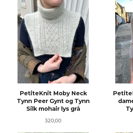
PetiteKnit Moby Neck
Petite
Tynn Peer Gynt og Tynn
dame
Silk mohair lys grå
Ty
Pris
320,00