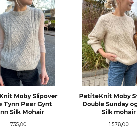
Knit Moby Slipover
PetiteKnit Moby 
 Tynn Peer Gynt
Double Sunday o
nn Silk Mohair
Silk mohair
Pris
Pris
735,00
1 578,00