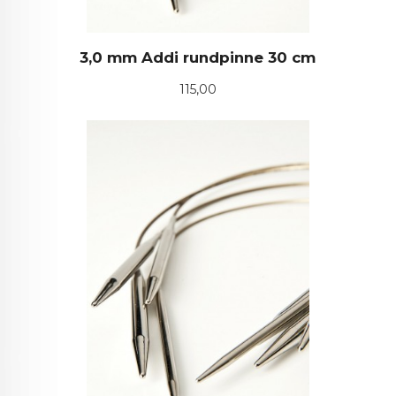
3,0 mm Addi rundpinne 30 cm
Pris
115,00