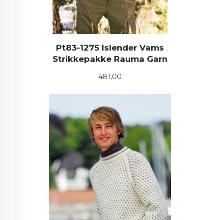
Pt83-1275 Islender Vams
Strikkepakke Rauma Garn
Pris
481,00