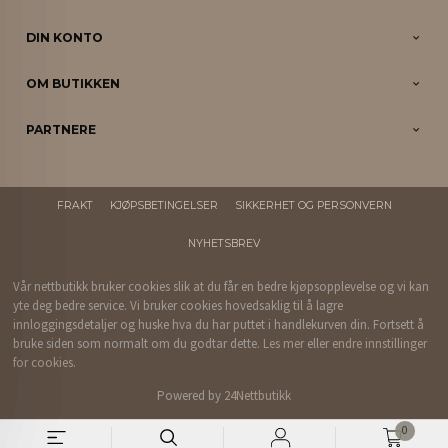
DIN KONTO
OM BUTIKKEN
PARTNERE
FRAKT
KJØPSBETINGELSER
SIKKERHET OG PERSONVERN
NYHETSBREV
Vår nettbutikk bruker cookies slik at du får en bedre kjøpsopplevelse og vi kan
yte deg bedre service. Vi bruker cookies hovedsaklig til å lagre
innloggingsdetaljer og huske hva du har puttet i handlekurven din. Fortsett å
bruke siden som normalt om du godtar dette.
Les mer
eller
endre innstillinger
for cookies.
Powered by
24Nettbutikk
0