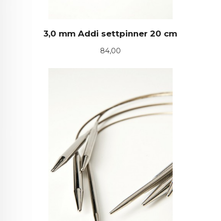
3,0 mm Addi settpinner 20 cm
Pris
84,00