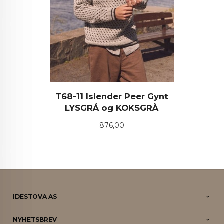
T68-11 Islender Peer Gynt
LYSGRÅ og KOKSGRÅ
Pris
876,00
IDESTOVA AS
NYHETSBREV