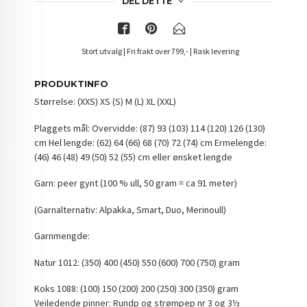
DEL DETTE
Stort utvalg | Fri frakt over 799,- | Rask levering
PRODUKTINFO
Størrelse: (XXS) XS (S) M (L) XL (XXL)
Plaggets mål: Overvidde: (87) 93 (103) 114 (120) 126 (130)
cm Hel lengde: (62) 64 (66) 68 (70) 72 (74) cm Ermelengde:
(46) 46 (48) 49 (50) 52 (55) cm eller ønsket lengde
Garn: peer gynt (100 % ull, 50 gram = ca 91 meter)
(Garnalternativ: Alpakka, Smart, Duo, Merinoull)
Garnmengde:
Natur 1012: (350) 400 (450) 550 (600) 700 (750) gram
Koks 1088: (100) 150 (200) 200 (250) 300 (350) gram
Veiledende pinner: Rundp og strømpep nr 3 og 3½