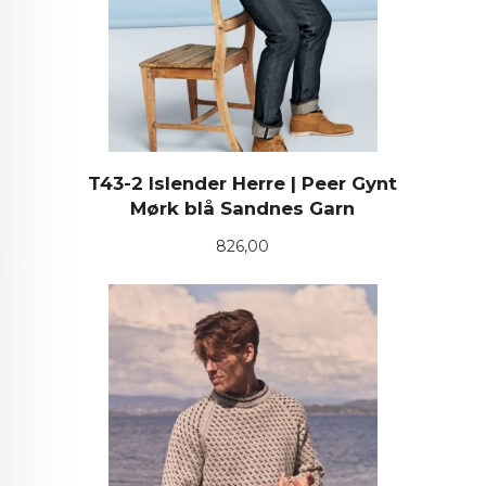
T43-2 Islender Herre | Peer Gynt
Mørk blå Sandnes Garn
Pris
826,00