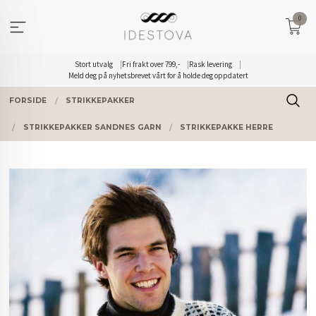
Gå
0
til
innholdet
Stort utvalg
Fri frakt over 799,-
Rask levering
Meld deg på nyhetsbrevet vårt for å holde deg oppdatert
FORSIDE
STRIKKEPAKKER
STRIKKEPAKKER SANDNES GARN
STRIKKEPAKKE HERRE