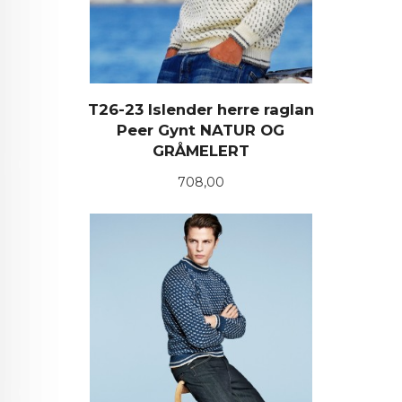
T26-23 Islender herre raglan
Peer Gynt NATUR OG
GRÅMELERT
Pris
708,00