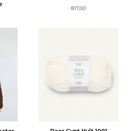
e
Pris
817,00
LES MER