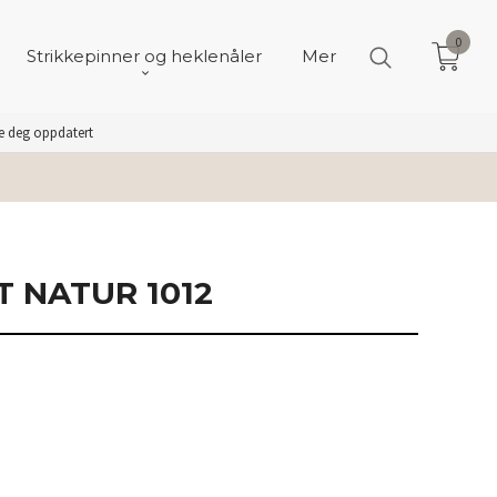
0
Strikkepinner og heklenåler
Mer
de deg oppdatert
T NATUR 1012