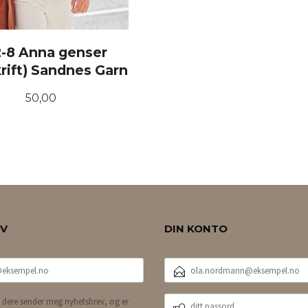
-8 Anna genser
rift) Sandnes Garn
Pris
50,00
KJØP
EV
DIN KONTO
E-
POSTADRESSE
DITT
 dere sender meg nyhetsbrev, og er