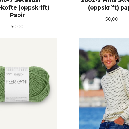
510-7 Setesdal
2602-2 Mina Sw
kofte (oppskrift)
(oppskrift) pa
Papir
Pris
50,00
Pris
50,00
KJØP
KJØP