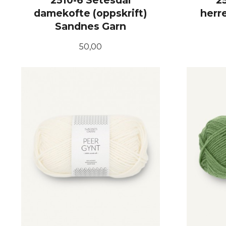
2510-6 Setesdal
2
damekofte (oppskrift)
herre
Sandnes Garn
Pris
50,00
KJØP