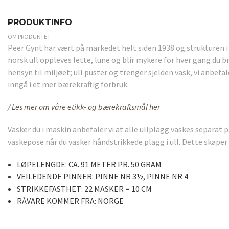
PRODUKTINFO
OM PRODUKTET
Peer Gynt har vært på markedet helt siden 1938 og strukturen i g
norsk ull oppleves lette, lune og blir mykere for hver gang du b
hensyn til miljøet; ull puster og trenger sjelden vask, vi anbefal
inngå i et mer bærekraftig forbruk.
/ Les mer om våre etikk- og bærekraftsmål her
Vasker du i maskin anbefaler vi at alle ullplagg vaskes separat
vaskepose når du vasker håndstrikkede plagg i ull. Dette skaper 
LØPELENGDE:
CA. 91 METER PR. 50 GRAM
VEILEDENDE PINNER:
PINNE NR 3½, PINNE NR 4
STRIKKEFASTHET:
22 MASKER = 10 CM
RÅVARE KOMMER FRA:
NORGE