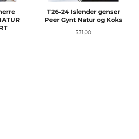
herre
T26-24 Islender genser
 NATUR
Peer Gynt Natur og Koks
RT
Pris
531,00
LES MER