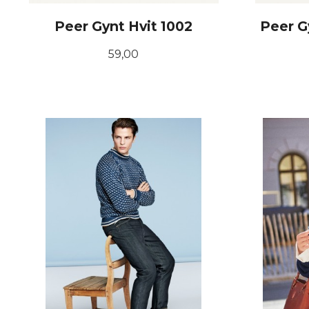
Peer Gynt Hvit 1002
Peer G
Pris
59,00
KJØP