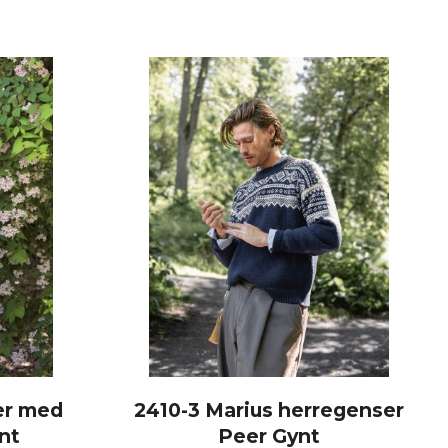
er med
2410-3 Marius herregenser
ynt
Peer Gynt