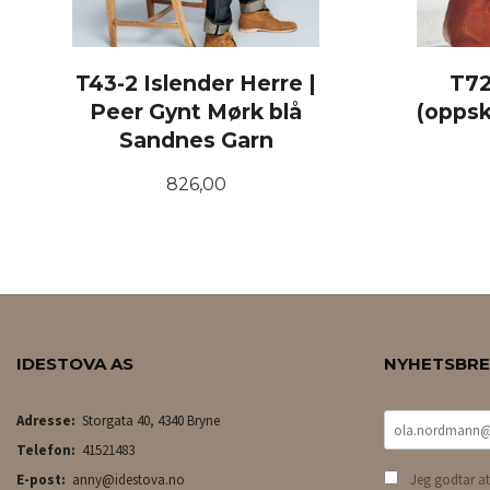
T43-2 Islender Herre |
T72
Peer Gynt Mørk blå
(oppsk
Sandnes Garn
Pris
826,00
LES MER
IDESTOVA AS
NYHETSBR
Adresse:
Storgata 40, 4340 Bryne
Telefon:
41521483
E-post:
anny@idestova.no
Jeg godtar at