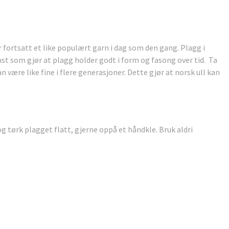
r fortsatt et like populært garn i dag som den gang. Plagg i
enst som gjør at plagg holder godt i form og fasong over tid. Ta
an være like fine i flere generasjoner. Dette gjør at norsk ull kan
g tørk plagget flatt, gjerne oppå et håndkle. Bruk aldri