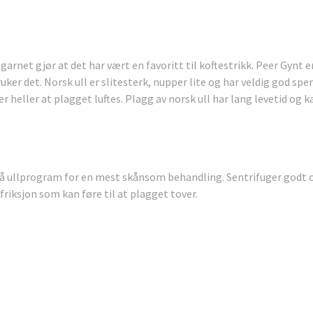
arnet gjør at det har vært en favoritt til koftestrikk. Peer Gynt e
ruker det. Norsk ull er slitesterk, nupper lite og har veldig god sp
er heller at plagget luftes. Plagg av norsk ull har lang levetid og k
 på ullprogram for en mest skånsom behandling. Sentrifuger godt o
friksjon som kan føre til at plagget tover.