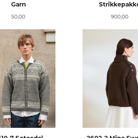
Garn
Strikkepakk
Pris
Pris
50,00
900,00
KJØP
LES MER