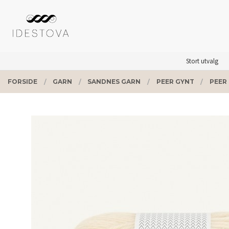
Gå
Lukk
PRODUKTER
til
innholdet
Stort utvalg
FORSIDE
GARN
SANDNES GARN
PEER GYNT
PEER