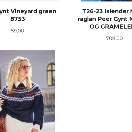
ynt Vineyard green
T26-23 Islender 
8753
raglan Peer Gynt
OG GRÅMELE
Pris
59,00
Pris
708,00
KJØP
LES MER