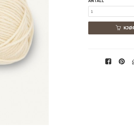
ANTALL
KJØ