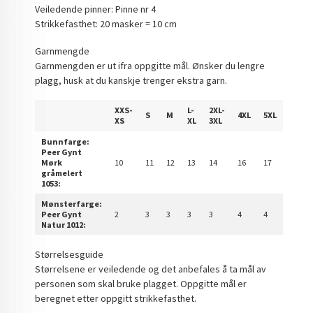
Veiledende pinner: Pinne nr 4
Strikkefasthet: 20 masker = 10 cm
Garnmengde
Garnmengden er ut ifra oppgitte mål. Ønsker du lengre
plagg, husk at du kanskje trenger ekstra garn.
XXS-
L-
2XL-
S
M
4XL
5XL
XS
XL
3XL
Bunnfarge:
Peer Gynt
Mørk
10
11
12
13
14
16
17
gråmelert
1053:
Mønsterfarge:
Peer Gynt
2
3
3
3
3
4
4
Natur 1012:
Størrelsesguide
Størrelsene er veiledende og det anbefales å ta mål av
personen som skal bruke plagget. Oppgitte mål er
beregnet etter oppgitt strikkefasthet.