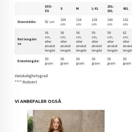
XXS-
2XL-
S
M
L-XL
4XL
XS
3XL
104
116
128
140
152
Overvidde:
92 cm
cm
cm
cm
cm
cm
56
56
56
59
59
62
cm,
cm,
cm,
cm,
cm,
cm,
Hel lengde:
eller
eller
eller
eller
eller
eller
ca
ønsket
ønsket
ønsket
ønsket
ønsket
ønske
lengde
lengde
lengde
lengde
lengde
lengd
50
50
50
50
50
50
Ermelengde:
gram
gram
gram
gram
gram
gram
Vanskelighetsgrad
**** Rutinert
VI ANBEFALER OGSÅ