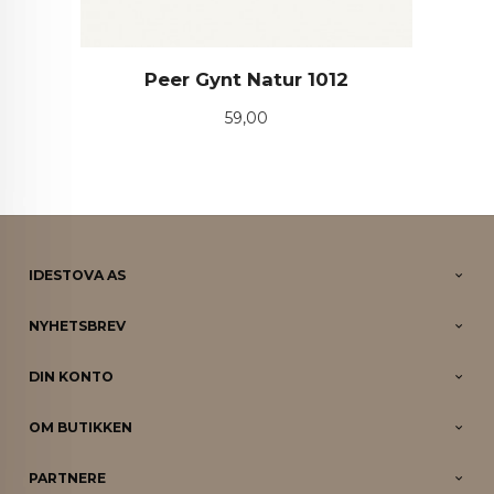
Peer Gynt Natur 1012
Pris
59,00
IDESTOVA AS
NYHETSBREV
DIN KONTO
OM BUTIKKEN
PARTNERE