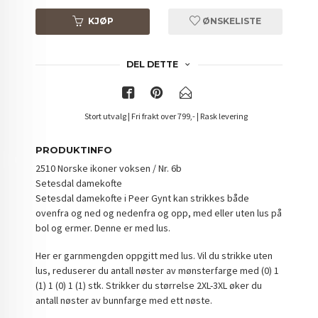
KJØP
ØNSKELISTE
DEL DETTE
Stort utvalg | Fri frakt over 799,- | Rask levering
PRODUKTINFO
2510 Norske ikoner voksen / Nr. 6b
Setesdal damekofte
Setesdal damekofte i Peer Gynt kan strikkes både
ovenfra og ned og nedenfra og opp, med eller uten lus på
bol og ermer. Denne er med lus.
Her er garnmengden oppgitt med lus. Vil du strikke uten
lus, reduserer du antall nøster av mønsterfarge med (0) 1
(1) 1 (0) 1 (1) stk. Strikker du størrelse 2XL-3XL øker du
antall nøster av bunnfarge med ett nøste.