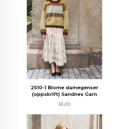
2510-1 Blome damegenser
(oppskrift) Sandnes Garn
Pris
50,00