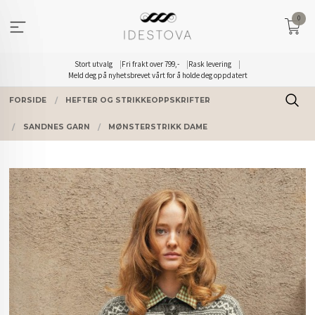
Gå
0
til
innholdet
Stort utvalg
Fri frakt over 799,-
Rask levering
Meld deg på nyhetsbrevet vårt for å holde deg oppdatert
FORSIDE
HEFTER OG STRIKKEOPPSKRIFTER
SANDNES GARN
MØNSTERSTRIKK DAME