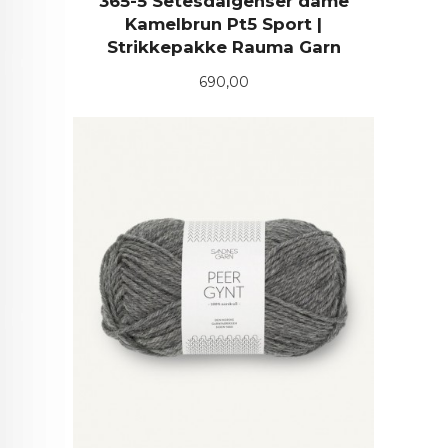
365-5 Setesdalgenser dame
Kamelbrun Pt5 Sport |
Strikkepakke Rauma Garn
Pris
690,00