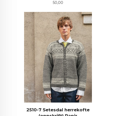
Pris
50,00
2510-7 Setesdal herrekofte
(oppskrift) Papir