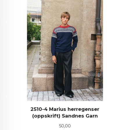
2510-4 Marius herregenser
(oppskrift) Sandnes Garn
Pris
50,00