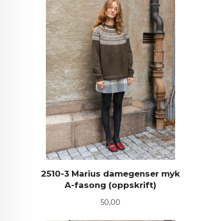
2510-3 Marius damegenser myk
A-fasong (oppskrift)
Pris
50,00