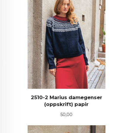
2510-2 Marius damegenser
(oppskrift) papir
Pris
50,00