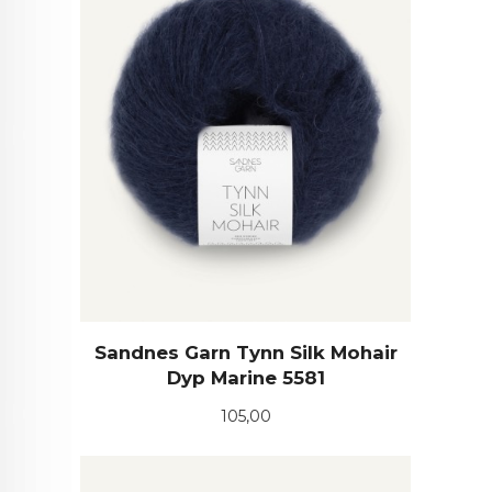
Sandnes Garn Tynn Silk Mohair
Dyp Marine 5581
Pris
105,00