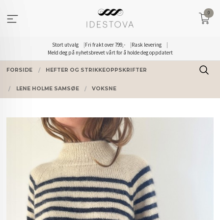
Gå
0
til
innholdet
Stort utvalg
Fri frakt over 799,-
Rask levering
Meld deg på nyhetsbrevet vårt for å holde deg oppdatert
FORSIDE
HEFTER OG STRIKKEOPPSKRIFTER
LENE HOLME SAMSØE
VOKSNE