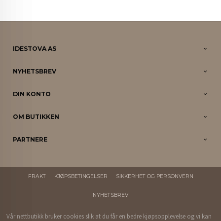
IDESTOVA AS
NYHETSBREV
DIN KONTO
OM BUTIKKEN
PARTNERE
FRAKT
KJØPSBETINGELSER
SIKKERHET OG PERSONVERN
NYHETSBREV
Vår nettbutikk bruker cookies slik at du får en bedre kjøpsopplevelse og vi kan