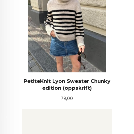
PetiteKnit Lyon Sweater Chunky
edition (oppskrift)
Pris
79,00