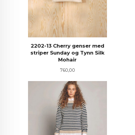
2202-13 Cherry genser med
striper Sunday og Tynn Silk
Mohair
Pris
760,00