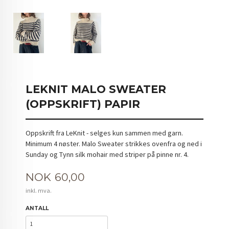
LEKNIT MALO SWEATER
(OPPSKRIFT) PAPIR
Oppskrift fra LeKnit - selges kun sammen med garn.
Minimum 4 nøster. Malo Sweater strikkes ovenfra og ned i
Sunday og Tynn silk mohair med striper på pinne nr. 4.
Pris
NOK
60,00
inkl. mva.
ANTALL