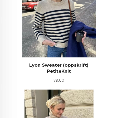
Lyon Sweater (oppskrift)
PetiteKnit
Pris
79,00