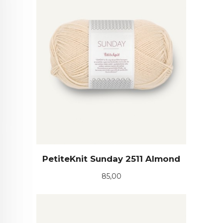
PetiteKnit Sunday 2511 Almond
Pris
85,00