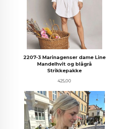
2207-3 Marinagenser dame Line
Mandelhvit og blågrå
Strikkepakke
Pris
425,00