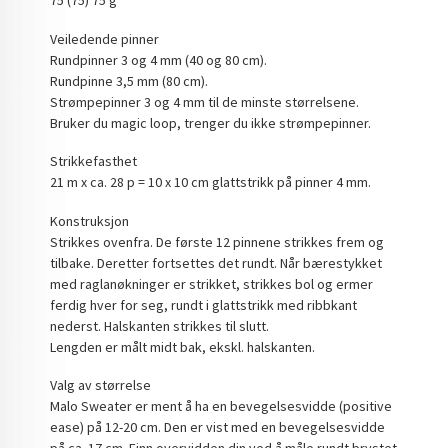
75 (75) 75 g
Veiledende pinner
Rundpinner 3 og 4 mm (40 og 80 cm).
Rundpinne 3,5 mm (80 cm).
Strømpepinner 3 og 4 mm til de minste størrelsene.
Bruker du magic loop, trenger du ikke strømpepinner.
Strikkefasthet
21 m x ca. 28 p = 10 x 10 cm glattstrikk på pinner 4 mm.
Konstruksjon
Strikkes ovenfra. De første 12 pinnene strikkes frem og
tilbake. Deretter fortsettes det rundt. Når bærestykket
med raglanøkninger er strikket, strikkes bol og ermer
ferdig hver for seg, rundt i glattstrikk med ribbkant
nederst. Halskanten strikkes til slutt.
Lengden er målt midt bak, ekskl. halskanten.
Valg av størrelse
Malo Sweater er ment å ha en bevegelsesvidde (positive
ease) på 12-20 cm. Den er vist med en bevegelsesvidde