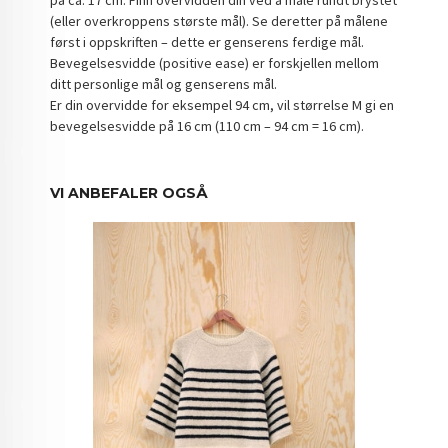
på ca. 17 cm. Finn overvidden din ved å måle rundt brystet
(eller overkroppens største mål). Se deretter på målene
først i oppskriften – dette er genserens ferdige mål.
Bevegelsesvidde (positive ease) er forskjellen mellom
ditt personlige mål og genserens mål.
Er din overvidde for eksempel 94 cm, vil størrelse M gi en
bevegelsesvidde på 16 cm (110 cm – 94 cm = 16 cm).
VI ANBEFALER OGSÅ