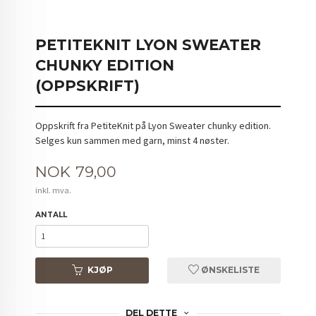
PETITEKNIT LYON SWEATER
CHUNKY EDITION
(OPPSKRIFT)
Oppskrift fra PetiteKnit på Lyon Sweater chunky edition.
Selges kun sammen med garn, minst 4 nøster.
Pris
NOK
79,00
inkl. mva.
ANTALL
KJØP
ØNSKELISTE
DEL DETTE