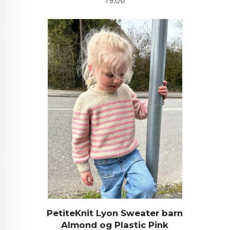
Pris
79,00
PetiteKnit Lyon Sweater barn
Almond og Plastic Pink