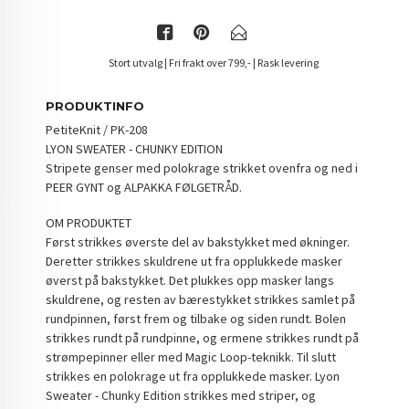
Stort utvalg | Fri frakt over 799,- | Rask levering
PRODUKTINFO
PetiteKnit / PK-208
LYON SWEATER - CHUNKY EDITION
Stripete genser med polokrage strikket ovenfra og ned i
PEER GYNT og ALPAKKA FØLGETRÅD.
OM PRODUKTET
Først strikkes øverste del av bakstykket med økninger.
Deretter strikkes skuldrene ut fra opplukkede masker
øverst på bakstykket. Det plukkes opp masker langs
skuldrene, og resten av bærestykket strikkes samlet på
rundpinnen, først frem og tilbake og siden rundt. Bolen
strikkes rundt på rundpinne, og ermene strikkes rundt på
strømpepinner eller med Magic Loop-teknikk. Til slutt
strikkes en polokrage ut fra opplukkede masker. Lyon
Sweater - Chunky Edition strikkes med striper, og