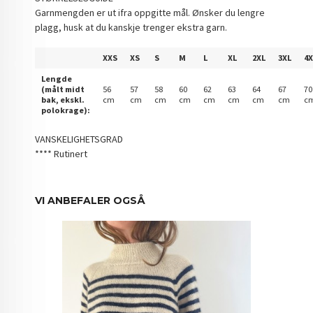
Garnmengden er ut ifra oppgitte mål. Ønsker du lengre
plagg, husk at du kanskje trenger ekstra garn.
XXS
XS
S
M
L
XL
2XL
3XL
4X
Lengde
(målt midt
56
57
58
60
62
63
64
67
7
bak, ekskl.
cm
cm
cm
cm
cm
cm
cm
cm
c
polokrage):
VANSKELIGHETSGRAD
**** Rutinert
VI ANBEFALER OGSÅ