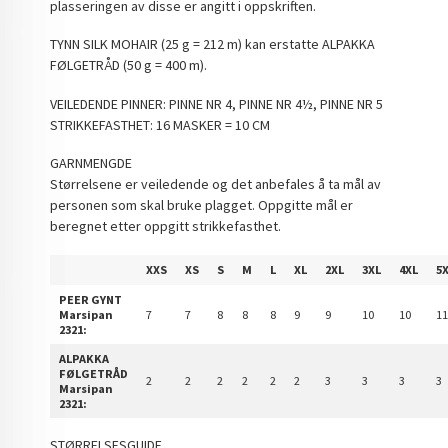
plasseringen av disse er angitt i oppskriften.
TYNN SILK MOHAIR (25 g = 212 m) kan erstatte ALPAKKA
FØLGETRÅD (50 g = 400 m).
VEILEDENDE PINNER: PINNE NR 4, PINNE NR 4½, PINNE NR 5
STRIKKEFASTHET: 16 MASKER = 10 CM
GARNMENGDE
Størrelsene er veiledende og det anbefales å ta mål av
personen som skal bruke plagget. Oppgitte mål er
beregnet etter oppgitt strikkefasthet.
XXS
XS
S
M
L
XL
2XL
3XL
4XL
5
PEER GYNT
Marsipan
7
7
8
8
8
9
9
10
10
1
2321:
ALPAKKA
FØLGETRÅD
2
2
2
2
2
2
3
3
3
3
Marsipan
2321:
STØRRELSESGUIDE