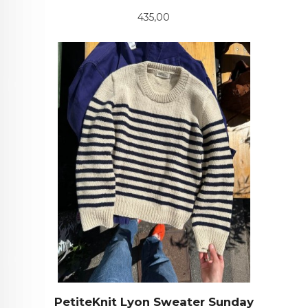
Pris
435,00
PetiteKnit Lyon Sweater Sunday