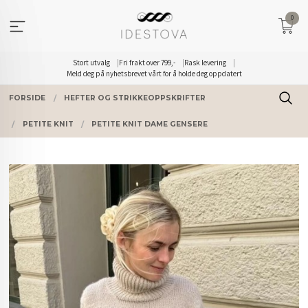
Gå
0
til
innholdet
Stort utvalg
Fri frakt over 799,-
Rask levering
Meld deg på nyhetsbrevet vårt for å holde deg oppdatert
FORSIDE
HEFTER OG STRIKKEOPPSKRIFTER
PETITE KNIT
PETITE KNIT DAME GENSERE