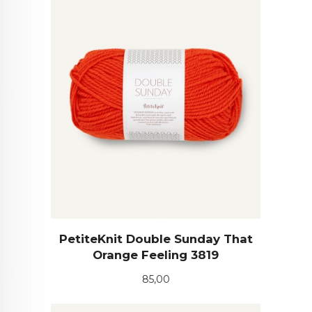
PetiteKnit Double Sunday That
Orange Feeling 3819
Pris
85,00