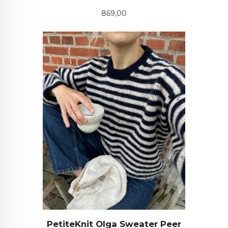
Pris
869,00
PetiteKnit Olga Sweater Peer