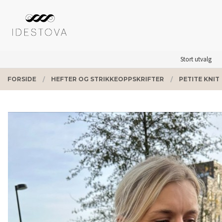
Gå
Lukk
PRODUKTER
til
innholdet
Stort utvalg
FORSIDE
HEFTER OG STRIKKEOPPSKRIFTER
PETITE KNIT