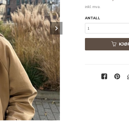
inkl. mva.
ANTALL
Next
KJØ