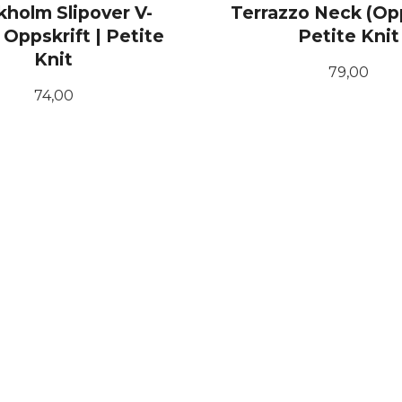
kholm Slipover V-
Terrazzo Neck (Opp
 Oppskrift | Petite
Petite Knit
Knit
Pris
79,00
Pris
74,00
KJØP
KJØP