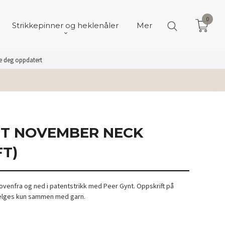
0
Strikkepinner og heklenåler
Mer
de deg oppdatert
IT NOVEMBER NECK
FT)
venfra og ned i patentstrikk med Peer Gynt. Oppskrift på
Selges kun sammen med garn.