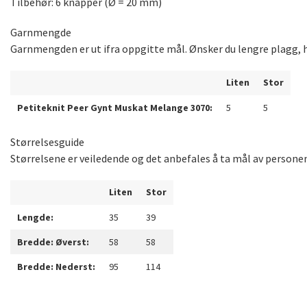
Tilbehør: 6 knapper (Ø = 20 mm)
Garnmengde
Garnmengden er ut ifra oppgitte mål. Ønsker du lengre plagg, h
Liten
Stor
Petiteknit Peer Gynt Muskat Melange 3070:
5
5
Størrelsesguide
Størrelsene er veiledende og det anbefales å ta mål av persone
Liten
Stor
Lengde:
35
39
Bredde: Øverst:
58
58
Bredde: Nederst:
95
114