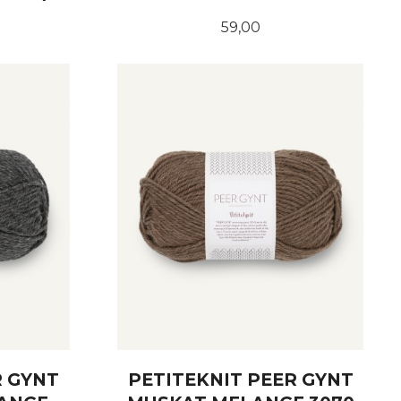
Pris
59,00
KJØP
R GYNT
PETITEKNIT PEER GYNT