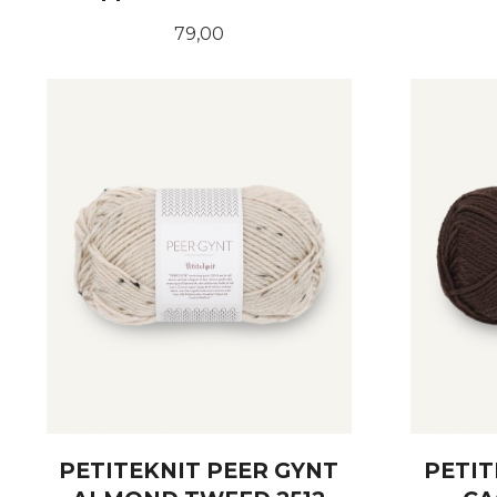
Pris
79,00
KJØP
PETITEKNIT PEER GYNT
PETIT