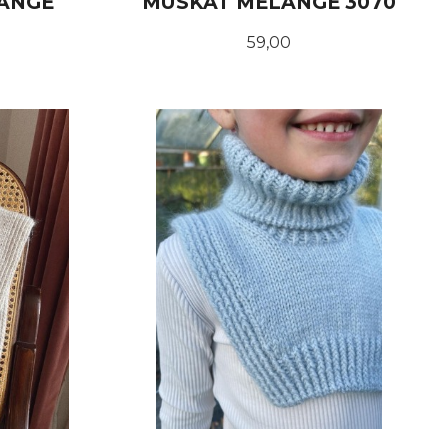
ANGE
MUSKAT MELANGE 3070
Pris
59,00
KJØP