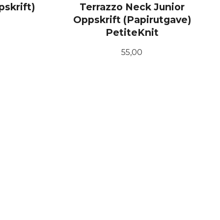
skrift)
Terrazzo Neck Junior
Oppskrift (Papirutgave)
PetiteKnit
Pris
55,00
KJØP