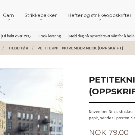
Garn
Strikkepakker
Hefter og strikkeoppskrifter
Fri frakt over 799,-
Rask levering
Meld deg på nyhetsbrevet vårt for å hol
TILBEHØR
PETITEKNIT NOVEMBER NECK (OPPSKRIFT)
PETITEKN
(OPPSKRI
November Neck strikkes o
papir, sendes i posten. 
Pris
NOK
79,00