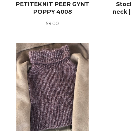
PETITEKNIT PEER GYNT
Stoc
POPPY 4008
neck |
Pris
59,00
KJØP