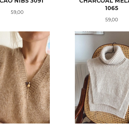
CAO NIBS 3091
CHARCOAL MEL
1065
Pris
59,00
Pris
59,00
KJØP
KJØP