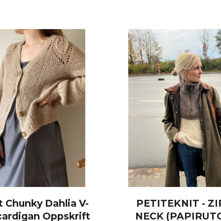
t Chunky Dahlia V-
PETITEKNIT - Z
cardigan Oppskrift
NECK (PAPIRUT