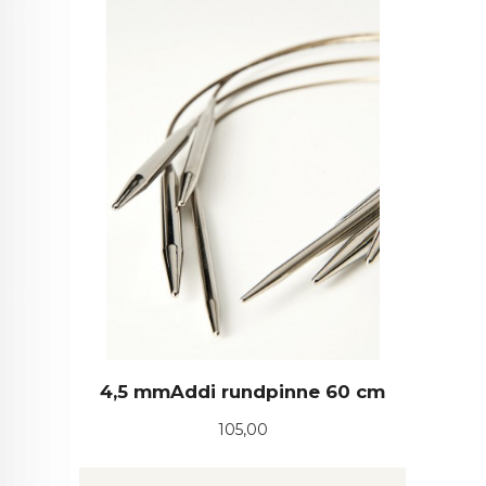
4,5 mmAddi rundpinne 60 cm
Pris
105,00