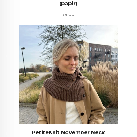
(papir)
Pris
79,00
PetiteKnit November Neck