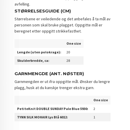
avfelling.
STØRRELSESGUIDE (CM)
Størrelsene er veiledende og det anbefales å ta mål av
personen som skal bruke plagget. Oppgitte mål er
beregnet etter oppgitt strikkefasthet.
One size
Lengde (uten polokrage):
20
Skulderbredde, ca:
28
GARNMENGDE (ANT. NØSTER)
Garnmengden er ut ifra oppgitte mål. Ønsker du lengre
plagg, husk at du kanskje trenger ekstra garn.
One size
PetiteKnit DOUBLE SUNDAY Pale Blue 5930:
2
TYNN SILK MOHAIR Lys Blå 6012:
1