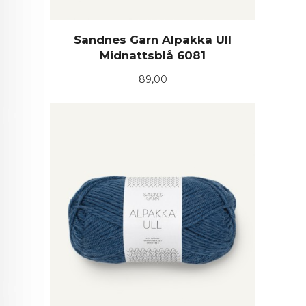
Sandnes Garn Alpakka Ull
Midnattsblå 6081
Pris
89,00