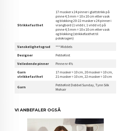
17 masker x 24 pinner i glattstrikk på
pinne 4,5 mm = 10 x 10 cm etter vask
og blokking 20-22 masker x 24 pinner i
Strikkefasthet
vrangbord (1 vridd r, 1 vridd vr) på
pinne 4,5 mm = 10 x 10 cm etter vask
og blokking (strikkefasthet til
polokragen)
Vanskelighetsgrad
*** Middels
Designer
PetiteKnit
Veiledende pinner
Pinne nr 4½
Garn
17 masker = 10 cm, 20 masker = 10 cm,
strikkefasthet
21 masker = 10 cm, 22 masker = 10 cm
PetiteKnit Dobbel Sunday, Tynn Silk
Garn
Mohair
VI ANBEFALER OGSÅ