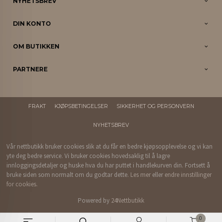
NYHETSBREV
DIN KONTO
OM BUTIKKEN
PARTNERE
FRAKT
KJØPSBETINGELSER
SIKKERHET OG PERSONVERN
NYHETSBREV
Vår nettbutikk bruker cookies slik at du får en bedre kjøpsopplevelse og vi kan
yte deg bedre service. Vi bruker cookies hovedsaklig til å lagre
innloggingsdetaljer og huske hva du har puttet i handlekurven din. Fortsett å
bruke siden som normalt om du godtar dette.
Les mer
eller
endre innstillinger
for cookies.
Powered by
24Nettbutikk
0