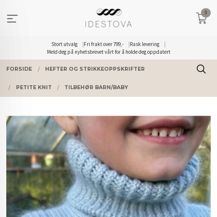
Gå
0
til
innholdet
Stort utvalg
Fri frakt over 799,-
Rask levering
Meld deg på nyhetsbrevet vårt for å holde deg oppdatert
FORSIDE
HEFTER OG STRIKKEOPPSKRIFTER
PETITE KNIT
TILBEHØR BARN/BABY