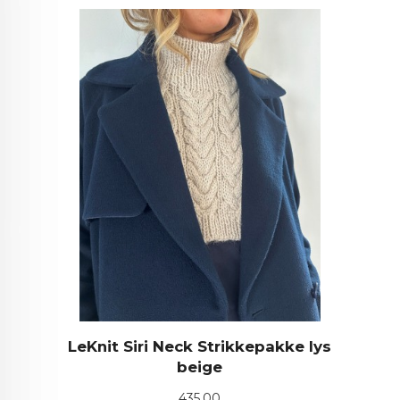
LeKnit Siri Neck Strikkepakke lys
beige
Pris
435,00