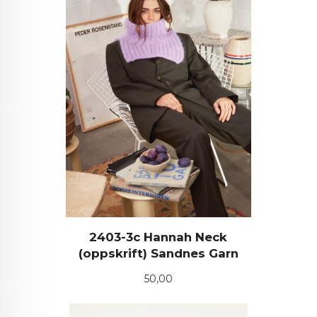
2403-3c Hannah Neck
(oppskrift) Sandnes Garn
Pris
50,00