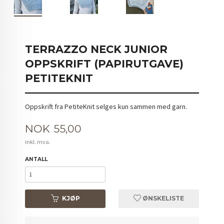
TERRAZZO NECK JUNIOR
OPPSKRIFT (PAPIRUTGAVE)
PETITEKNIT
Oppskrift fra PetiteKnit selges kun sammen med garn.
Pris
NOK
55,00
inkl. mva.
ANTALL
KJØP
ØNSKELISTE