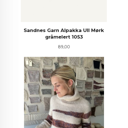
Sandnes Garn Alpakka Ull Mørk
gråmelert 1053
Pris
89,00