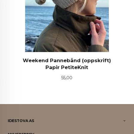
Weekend Pannebånd (oppskrift)
Papir PetiteKnit
Pris
55,00
IDESTOVA AS