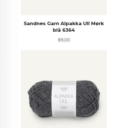
Sandnes Garn Alpakka Ull Mørk
blå 6364
Pris
89,00