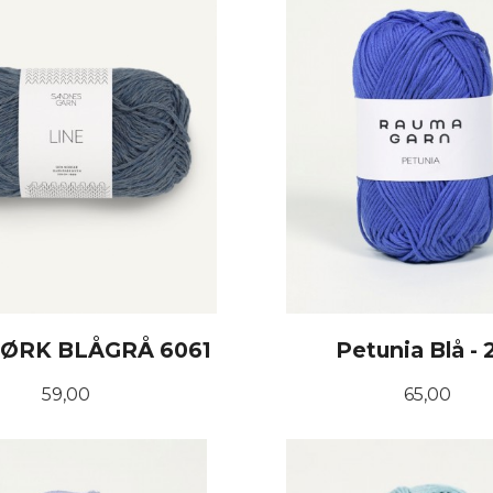
MØRK BLÅGRÅ 6061
Petunia Blå - 
Pris
Pris
59,00
65,00
KJØP
KJØP