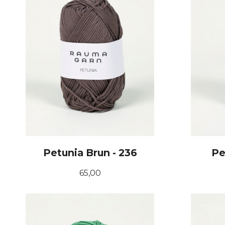
Petunia Brun - 236
Pe
Pris
65,00
KJØP