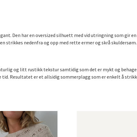
egant. Den har en oversized silhuett med vid utringning som gir e
n strikkes nedenfra og opp med rette ermer og skrå skuldersøm. D
naturlig og litt rustikk tekstur samtidig som det er mykt og behag
tid. Resultatet er et allsidig sommerplagg som er enkelt å strikk