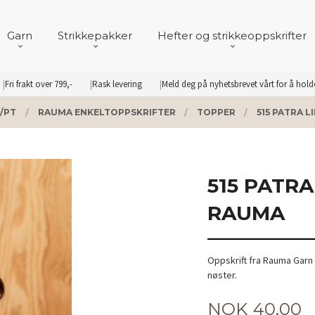
Garn
Strikkepakker
Hefter og strikkeoppskrifter
Fri frakt over 799,-
Rask levering
Meld deg på nyhetsbrevet vårt for å hol
/PT
RAUMA ENKELTOPPSKRIFTER
TOPPER
515 PATRA 
515 PATRA
RAUMA
Oppskrift fra Rauma Garn 
nøster.
Pris
NOK
40,00