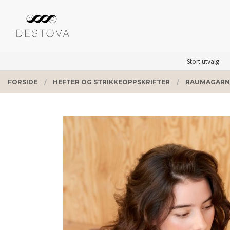
Gå
Lukk
PRODUKTER
til
innholdet
Stort utvalg
FORSIDE
HEFTER OG STRIKKEOPPSKRIFTER
RAUMAGARN