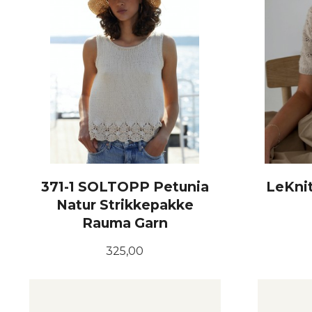
371-1 SOLTOPP Petunia
LeKnit
Natur Strikkepakke
Rauma Garn
Pris
325,00
LES MER