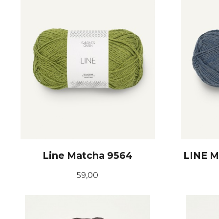
Line Matcha 9564
LINE 
Pris
59,00
KJØP