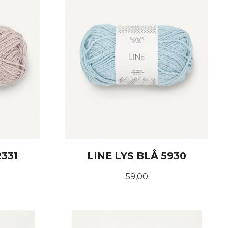
2331
LINE LYS BLÅ 5930
Pris
59,00
KJØP