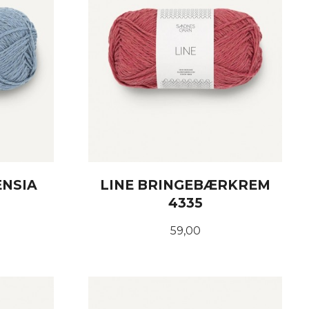
ENSIA
LINE BRINGEBÆRKREM
4335
Pris
59,00
KJØP