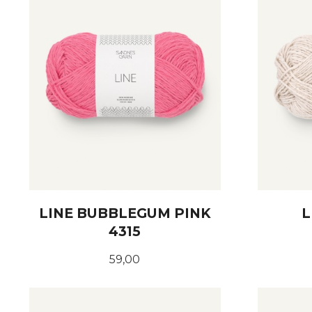
LINE BUBBLEGUM PINK
L
4315
Pris
59,00
KJØP