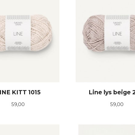
INE KITT 1015
Line lys beige 
Pris
Pris
59,00
59,00
KJØP
KJØP