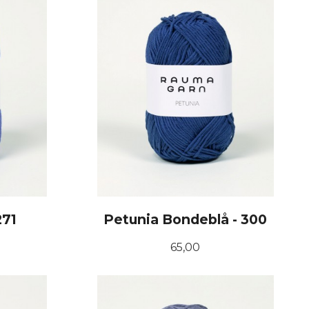
271
Petunia Bondeblå - 300
Pris
65,00
KJØP