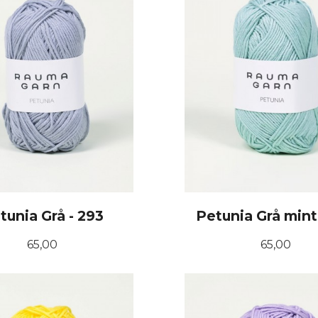
tunia Grå - 293
Petunia Grå mint
Pris
Pris
65,00
65,00
KJØP
KJØP