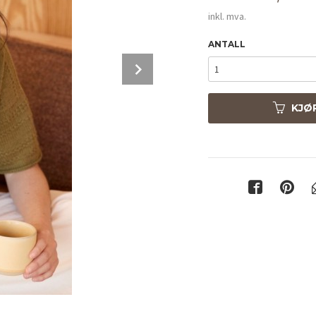
inkl. mva.
ANTALL
Next
KJØ