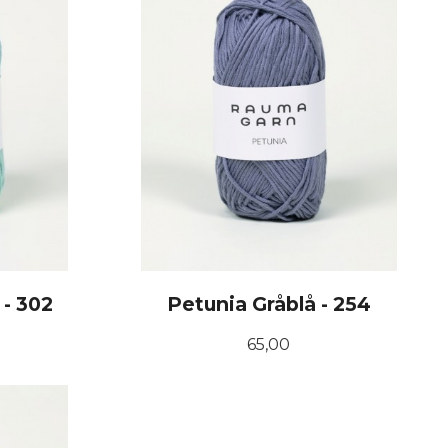
 - 302
Petunia Gråblå - 254
Pris
65,00
KJØP