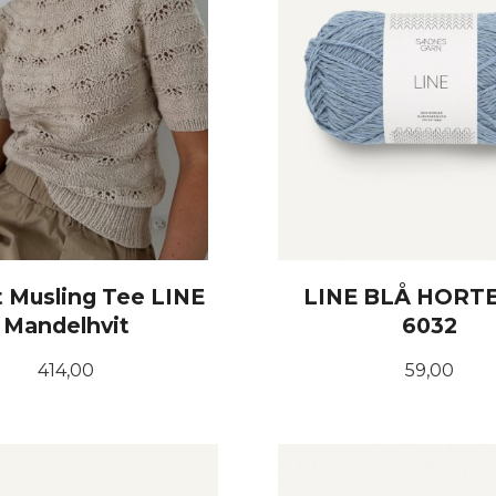
 Musling Tee LINE
LINE BLÅ HORT
Mandelhvit
6032
Pris
Pris
414,00
59,00
LES MER
KJØP