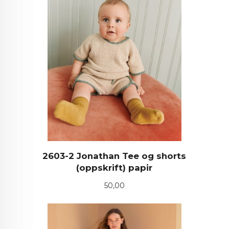
2603-2 Jonathan Tee og shorts
(oppskrift) papir
Pris
50,00