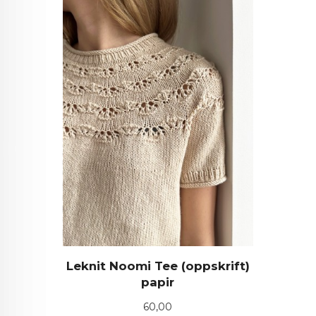
Leknit Noomi Tee (oppskrift)
papir
Pris
60,00