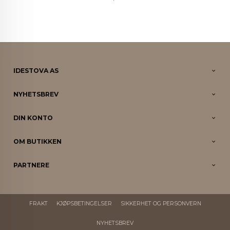
IDESTOVA AS
NYHETSBREV
DIN KONTO
OM BUTIKKEN
PARTNERE
FRAKT
KJØPSBETINGELSER
SIKKERHET OG PERSONVERN
NYHETSBREV