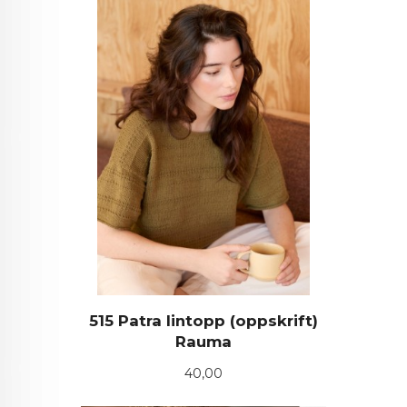
515 Patra lintopp (oppskrift)
Rauma
Pris
40,00