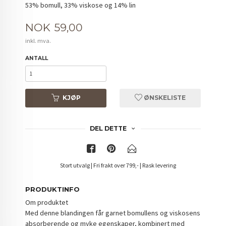
53% bomull, 33% viskose og 14% lin
Pris
NOK
59,00
inkl. mva.
ANTALL
KJØP
ØNSKELISTE
DEL DETTE
Stort utvalg | Fri frakt over 799,- | Rask levering
PRODUKTINFO
Om produktet
Med denne blandingen får garnet bomullens og viskosens
absorberende og myke egenskaper, kombinert med