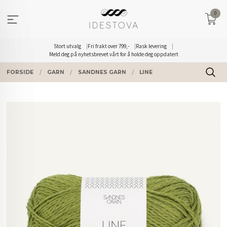
Gå
0
til
innholdet
Stort utvalg
Fri frakt over 799,-
Rask levering
Meld deg på nyhetsbrevet vårt for å holde deg oppdatert
FORSIDE
GARN
SANDNES GARN
LINE