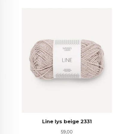
Line lys beige 2331
Pris
59,00