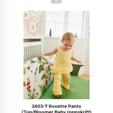
Pris
50,00
2603-7 Rosette Pants
/Top/Bloomer Baby (oppskrift)