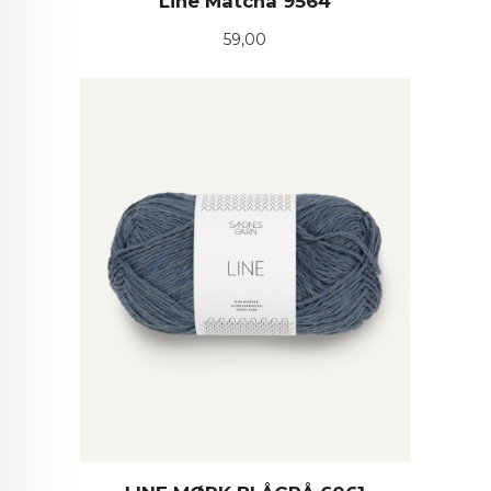
Line Matcha 9564
Pris
59,00