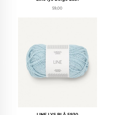
Pris
59,00
LINE LYS BLÅ 5930