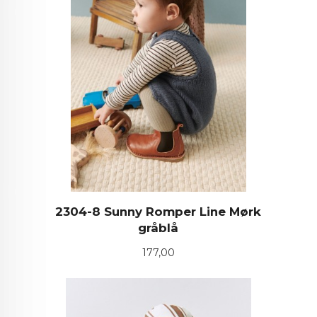
2304-8 Sunny Romper Line Mørk
gråblå
Pris
177,00