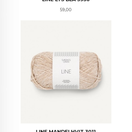
Pris
59,00
LINE MANDELHVIT 3011