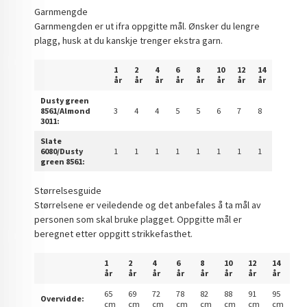
Garnmengde
Garnmengden er ut ifra oppgitte mål. Ønsker du lengre
plagg, husk at du kanskje trenger ekstra garn.
1
2
4
6
8
10
12
14
år
år
år
år
år
år
år
år
Dusty green
8561/Almond
3
4
4
5
5
6
7
8
3011:
Slate
6080/Dusty
1
1
1
1
1
1
1
1
green 8561:
Størrelsesguide
Størrelsene er veiledende og det anbefales å ta mål av
personen som skal bruke plagget. Oppgitte mål er
beregnet etter oppgitt strikkefasthet.
1
2
4
6
8
10
12
14
år
år
år
år
år
år
år
år
65
69
72
78
82
88
91
95
Overvidde:
cm
cm
cm
cm
cm
cm
cm
cm