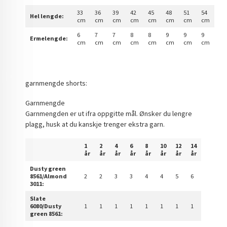
33
36
39
42
45
48
51
54
Hel lengde:
cm
cm
cm
cm
cm
cm
cm
cm
6
7
7
8
8
9
9
9
Ermelengde:
cm
cm
cm
cm
cm
cm
cm
cm
garnmengde shorts:
Garnmengde
Garnmengden er ut ifra oppgitte mål. Ønsker du lengre
plagg, husk at du kanskje trenger ekstra garn.
1
2
4
6
8
10
12
14
år
år
år
år
år
år
år
år
Dusty green
8561/Almond
2
2
3
3
4
4
5
6
3011:
Slate
6080/Dusty
1
1
1
1
1
1
1
1
green 8561: