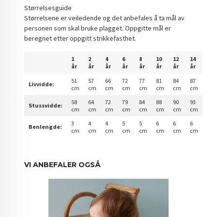
Størrelsesguide
Størrelsene er veiledende og det anbefales å ta mål av
personen som skal bruke plagget. Oppgitte mål er
beregnet etter oppgitt strikkefasthet.
1
2
4
6
8
10
12
14
år
år
år
år
år
år
år
år
51
57
66
72
77
81
84
87
Livvidde:
cm
cm
cm
cm
cm
cm
cm
cm
58
64
72
79
84
88
90
93
Stussvidde:
cm
cm
cm
cm
cm
cm
cm
cm
3
4
4
5
5
6
6
6
Benlengde:
cm
cm
cm
cm
cm
cm
cm
cm
VI ANBEFALER OGSÅ