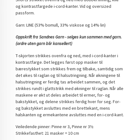
og kontrastfargede i-cord-kanter. Vid og oversized
passform.
Garn: LINE (53% bomull, 33% viskose og 14% lin)
Oppskrift fra Sandnes Garn - selges kun sammen med garn.
(ordre uten garn blir kansellert)
T-skjorten strikkes ovenfra og ned, med i-cord-kanter i
kontrastfarge. Det legges først opp masker til
bærestykket som strikkes frem og tilbake, samtidig som
det økes til raglan og til halsutringning. Når økningene til
halsutringning er ferdig tas arbeidet sammen, og det
strikkes rundt i glattstrikk med økninger til raglan. Når alle
maskene er økt ut deles arbeidet til ermer, for- og
bakstykket, og delene strikkes ferdig hver for seg. For-
og bakstykket avsluttes med en brettekant, mens
halskanten og ermekantene avsluttes med en i-cord-kant.
Veiledende pinner: Pinne nr 3, Pinne nr 3½
Strikkefasthet: 21 masker = 10 cm