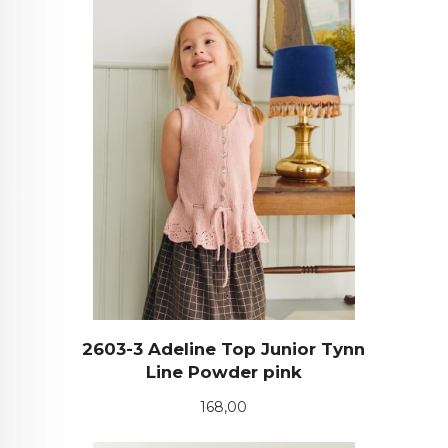
2603-3 Adeline Top Junior Tynn
Line Powder pink
Pris
168,00