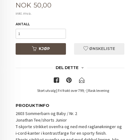
Pris
NOK
50,00
inkl. mva.
ANTALL
KJØP
ØNSKELISTE
DEL DETTE
Stort utvalg | Fri frakt over 799,- | Rask levering
PRODUKTINFO
2603 Sommerbarn og Baby / Nr. 2
Jonathan Tee/shorts Junior
T-skjorte strikket ovenfra og ned med raglanøkninger og
i-cord-kanter i kontrastfarge for en sporty finish.
Shorts strikket ovenfra og ned med dobbel linning, kile