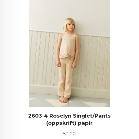
2603-4 Roselyn Singlet/Pants
(oppskrift) papir
Pris
50,00