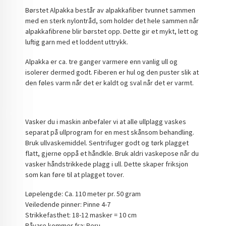
Børstet Alpakka består av alpakkafiber tvunnet sammen
med en sterk nylontråd, som holder det hele sammen når
alpakkafibrene blir børstet opp. Dette gir et mykt, lett og
luftig garn med et loddent uttrykk.
Alpakka er ca. tre ganger varmere enn vanlig ull og
isolerer dermed godt. Fiberen er hul og den puster slik at
den føles varm når det er kaldt og sval når det er varmt.
Vasker du i maskin anbefaler vi at alle ullplagg vaskes
separat på ullprogram for en mest skånsom behandling.
Bruk ullvaskemiddel. Sentrifuger godt og tørk plagget
flatt, gjerne oppå et håndkle. Bruk aldri vaskepose når du
vasker håndstrikkede plagg i ull. Dette skaper friksjon
som kan føre til at plagget tover.
Løpelengde: Ca. 110 meter pr. 50 gram
Veiledende pinner: Pinne 4-7
Strikkefasthet: 18-12 masker = 10 cm
Råvare kommer fra: Peru