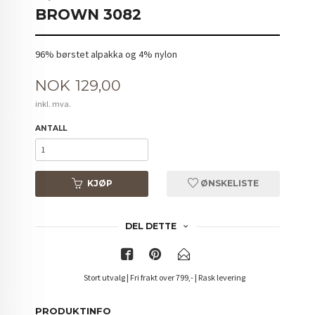
BROWN 3082
96% børstet alpakka og 4% nylon
Pris
NOK
129,00
inkl. mva.
ANTALL
KJØP
ØNSKELISTE
DEL DETTE
Stort utvalg | Fri frakt over 799,- | Rask levering
PRODUKTINFO