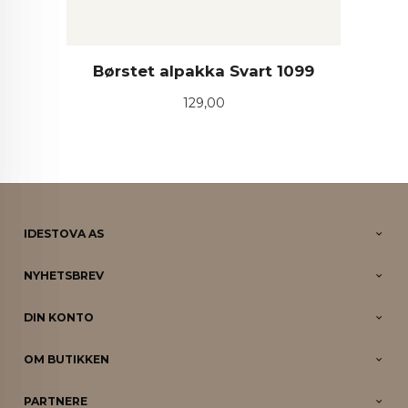
Børstet alpakka Svart 1099
Pris
129,00
IDESTOVA AS
NYHETSBREV
DIN KONTO
OM BUTIKKEN
PARTNERE