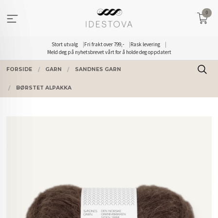
Gå
0
til
innholdet
Stort utvalg
Fri frakt over 799,-
Rask levering
Meld deg på nyhetsbrevet vårt for å holde deg oppdatert
FORSIDE
GARN
SANDNES GARN
BØRSTET ALPAKKA