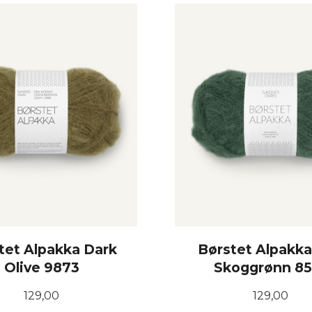
KJØP
KJØP
tet Alpakka Dark
Børstet Alpakk
Olive 9873
Skoggrønn 85
Pris
Pris
129,00
129,00