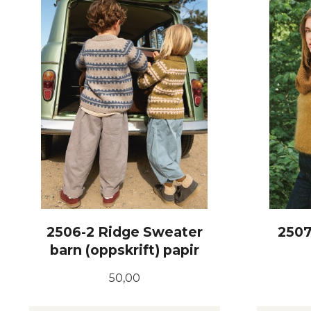
2506-2 Ridge Sweater
2507
barn (oppskrift) papir
Pris
50,00