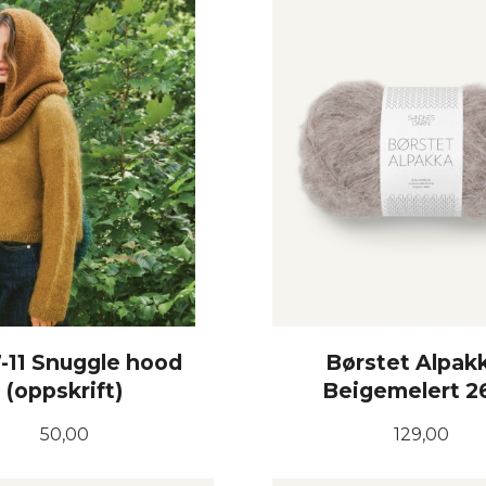
-11 Snuggle hood
Børstet Alpakk
(oppskrift)
Beigemelert 2
Pris
Pris
50,00
129,00