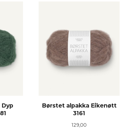
KJØP
a Dyp
Børstet alpakka Eikenøtt
81
3161
Pris
129,00