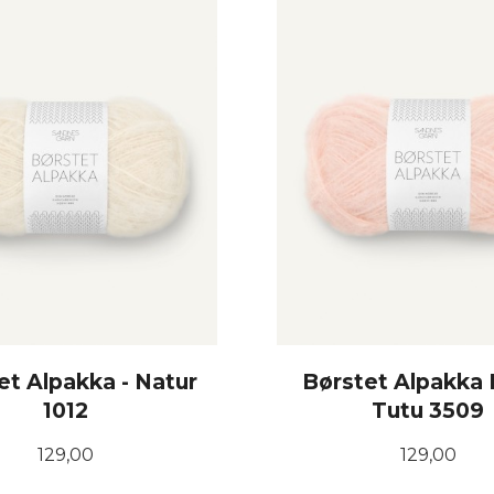
KJØP
KJØP
et Alpakka - Natur
Børstet Alpakka 
1012
Tutu 3509
Pris
Pris
129,00
129,00