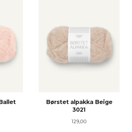
KJØP
Ballet
Børstet alpakka Beige
3021
Pris
129,00