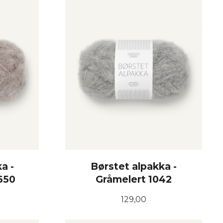
a -
Børstet alpakka -
650
Gråmelert 1042
Pris
129,00