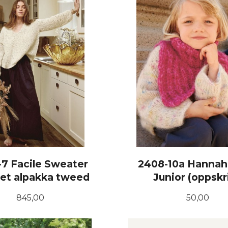
-7 Facile Sweater
2408-10a Hannah
et alpakka tweed
Junior (oppskri
Pris
Pris
845,00
50,00
LES MER
KJØP