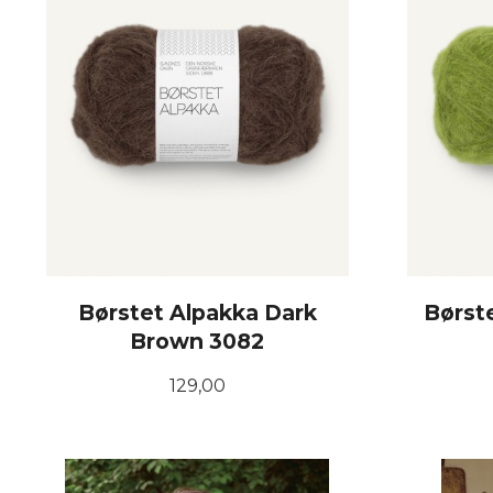
Børstet Alpakka Dark
Børst
Brown 3082
Pris
129,00
KJØP