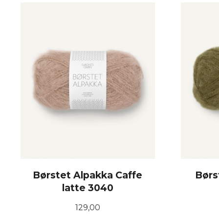
KJØP
Børstet Alpakka Caffe
Børs
latte 3040
Pris
129,00