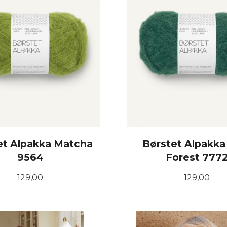
et Alpakka Matcha
Børstet Alpakka
9564
Forest 777
Pris
Pris
129,00
129,00
KJØP
KJØP