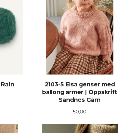
 Rain
2103-5 Elsa genser med
2
ballong armer | Oppskrift
Sandnes Garn
Pris
50,00
KJØP