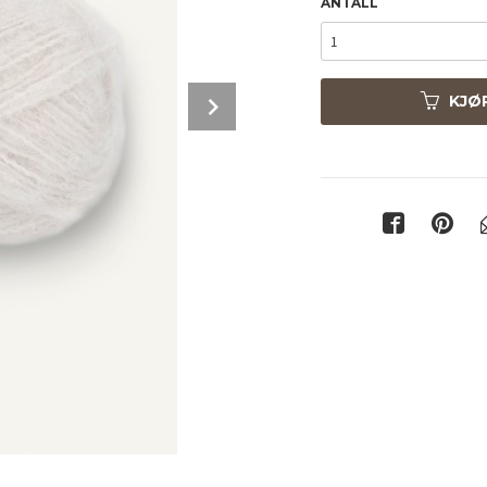
ANTALL
Next
KJØ