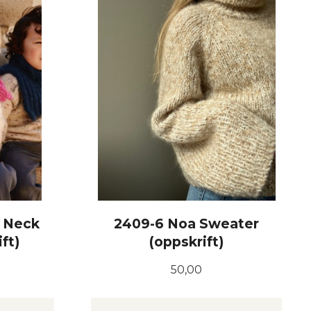
 Neck
2409-6 Noa Sweater
ft)
(oppskrift)
Pris
50,00
KJØP