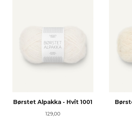
KJØP
Børstet Alpakka - Hvit 1001
Børst
Pris
129,00