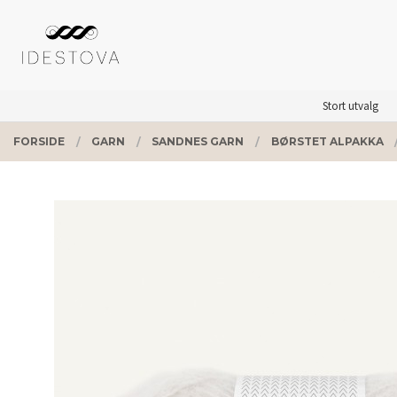
Gå
Lukk
PRODUKTER
til
innholdet
Stort utvalg
FORSIDE
GARN
SANDNES GARN
BØRSTET ALPAKKA