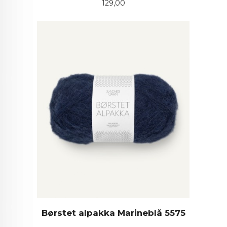
Pris
129,00
Børstet alpakka Marineblå 5575