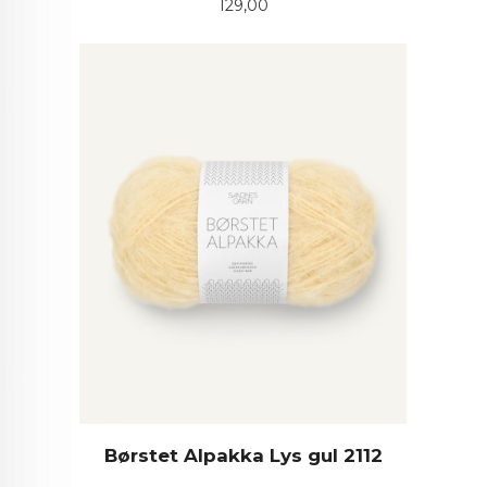
Pris
129,00
Børstet Alpakka Lys gul 2112