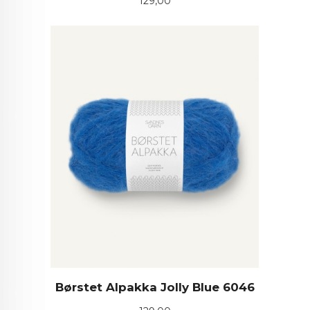
Pris
129,00
Børstet Alpakka Jolly Blue 6046