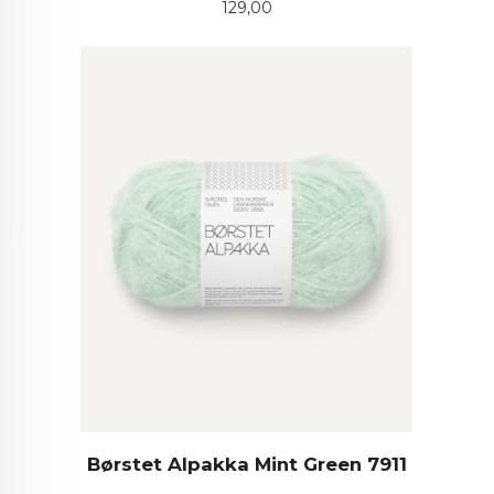
Pris
129,00
Børstet Alpakka Mint Green 7911