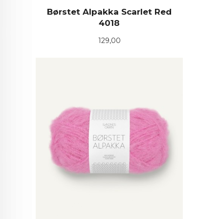
Børstet Alpakka Scarlet Red
4018
Pris
129,00