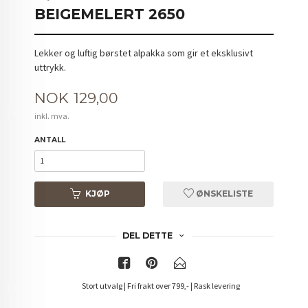
BEIGEMELERT 2650
Lekker og luftig børstet alpakka som gir et eksklusivt
uttrykk.
Pris
NOK
129,00
inkl. mva.
ANTALL
KJØP
ØNSKELISTE
DEL DETTE
Stort utvalg | Fri frakt over 799,- | Rask levering