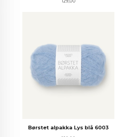
Pris
129,00
Børstet alpakka Lys blå 6003