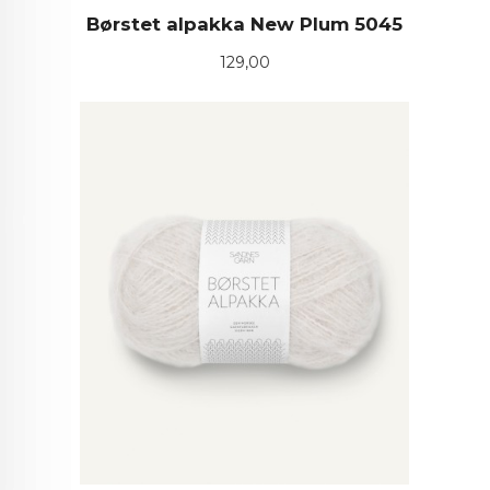
Børstet alpakka New Plum 5045
Pris
129,00