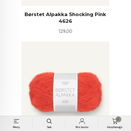
Børstet Alpakka Shocking Pink
4626
Pris
129,00
0
Meny
Søk
Min konto
Handlevogn