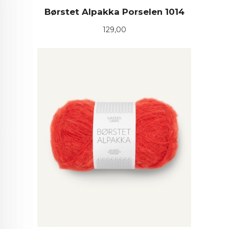
Børstet Alpakka Porselen 1014
Pris
129,00