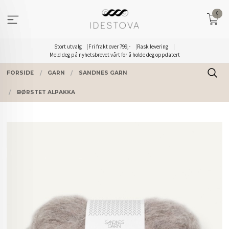
Gå
0
til
innholdet
Stort utvalg
Fri frakt over 799,-
Rask levering
Meld deg på nyhetsbrevet vårt for å holde deg oppdatert
FORSIDE
GARN
SANDNES GARN
BØRSTET ALPAKKA