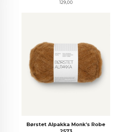
Pris
129,00
Børstet Alpakka Monk’s Robe
2573