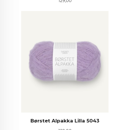
Pris
129,00
Børstet Alpakka Lilla 5043