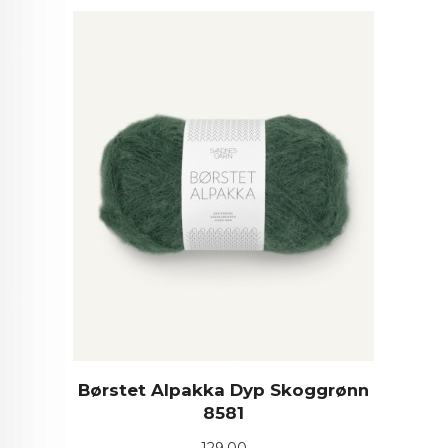
Børstet Alpakka Dyp Skoggrønn
8581
Pris