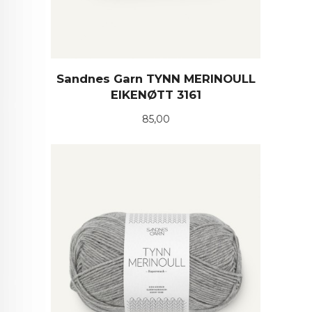
Sandnes Garn TYNN MERINOULL
EIKENØTT 3161
Pris
85,00