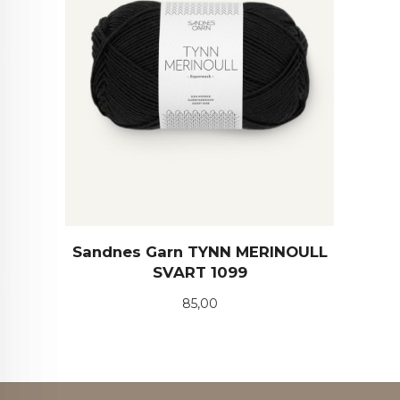
Sandnes Garn TYNN MERINOULL
SVART 1099
Pris
85,00