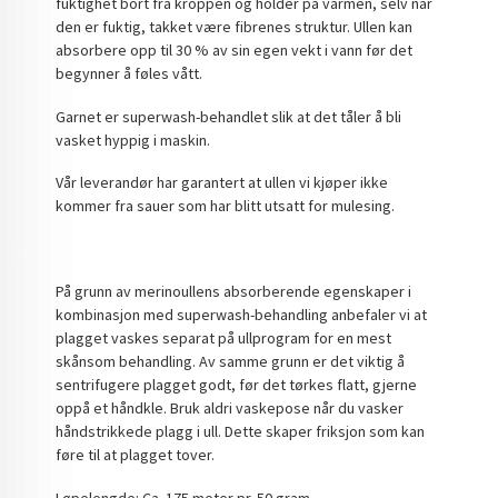
fuktighet bort fra kroppen og holder på varmen, selv når
den er fuktig, takket være fibrenes struktur. Ullen kan
absorbere opp til 30 % av sin egen vekt i vann før det
begynner å føles vått.
Garnet er superwash-behandlet slik at det tåler å bli
vasket hyppig i maskin.
Vår leverandør har garantert at ullen vi kjøper ikke
kommer fra sauer som har blitt utsatt for mulesing.
På grunn av merinoullens absorberende egenskaper i
kombinasjon med superwash-behandling anbefaler vi at
plagget vaskes separat på ullprogram for en mest
skånsom behandling. Av samme grunn er det viktig å
sentrifugere plagget godt, før det tørkes flatt, gjerne
oppå et håndkle. Bruk aldri vaskepose når du vasker
håndstrikkede plagg i ull. Dette skaper friksjon som kan
føre til at plagget tover.
Løpelengde: Ca. 175 meter pr. 50 gram