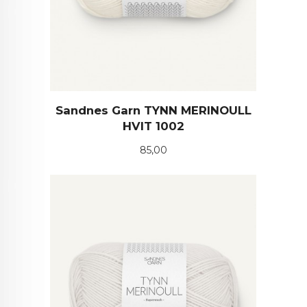
Sandnes Garn TYNN MERINOULL
HVIT 1002
Pris
85,00