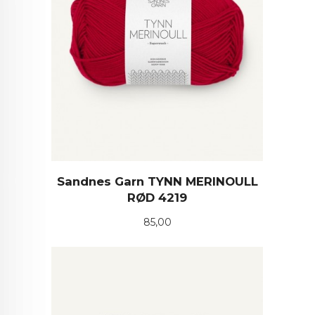
Sandnes Garn TYNN MERINOULL
RØD 4219
Pris
85,00