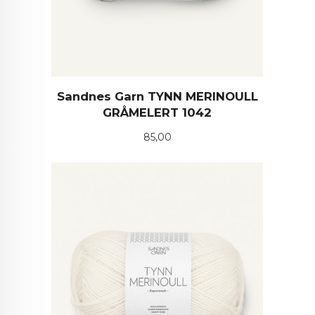
Sandnes Garn TYNN MERINOULL
GRÅMELERT 1042
Pris
85,00