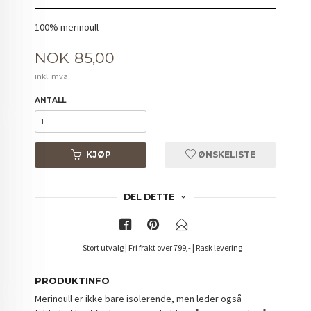
100% merinoull
Pris
NOK
85,00
inkl. mva.
ANTALL
KJØP
ØNSKELISTE
DEL DETTE
Stort utvalg | Fri frakt over 799,- | Rask levering
PRODUKTINFO
Merinoull er ikke bare isolerende, men leder også