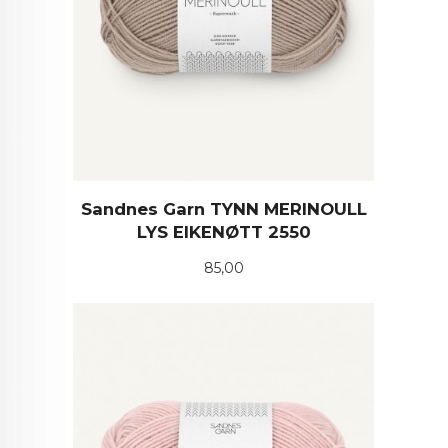
Sandnes Garn TYNN MERINOULL
LYS EIKENØTT 2550
Pris
85,00