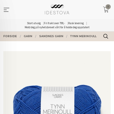
Gå
0
til
innholdet
Stort utvalg
Fri frakt over 799,-
Rask levering
Meld deg på nyhetsbrevet vårt for å holde deg oppdatert
FORSIDE
GARN
SANDNES GARN
TYNN MERINOULL