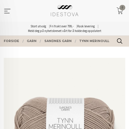
Gå
0
til
innholdet
Stort utvalg
Fri frakt over 799,-
Rask levering
Meld deg på nyhetsbrevet vårt for å holde deg oppdatert
FORSIDE
GARN
SANDNES GARN
TYNN MERINOULL