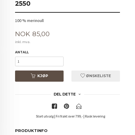
2550
100 % merinoull
Pris
NOK
85,00
inkl. mva.
ANTALL
KJØP
ØNSKELISTE
DEL DETTE
Stort utvalg | Fri frakt over 799,- | Rask levering
PRODUKTINFO