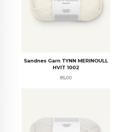
Sandnes Garn TYNN MERINOULL
HVIT 1002
Pris
85,00