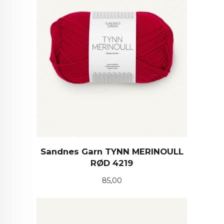
Sandnes Garn TYNN MERINOULL
RØD 4219
Pris
85,00