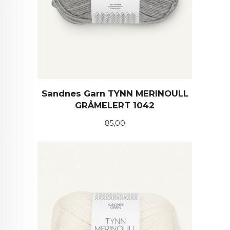
Sandnes Garn TYNN MERINOULL
GRÅMELERT 1042
Pris
85,00