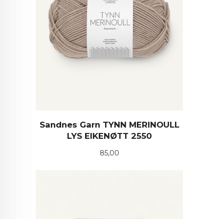
Sandnes Garn TYNN MERINOULL
LYS EIKENØTT 2550
Pris
85,00