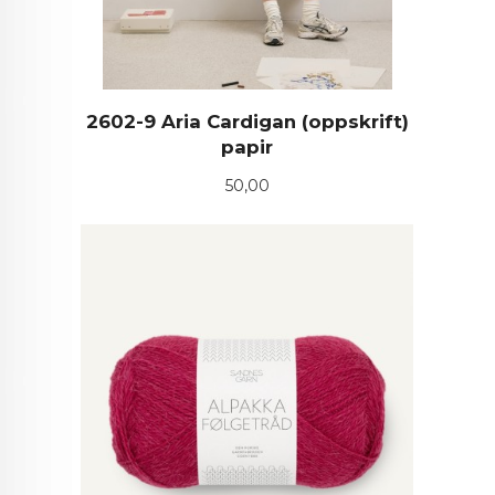
2602-9 Aria Cardigan (oppskrift)
papir
Pris
50,00