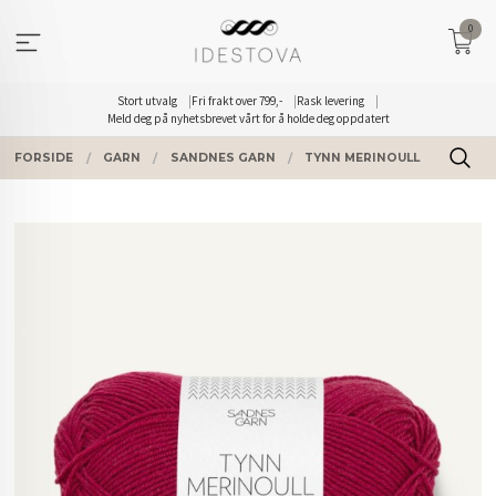
Gå
0
til
innholdet
Stort utvalg
Fri frakt over 799,-
Rask levering
Meld deg på nyhetsbrevet vårt for å holde deg oppdatert
FORSIDE
GARN
SANDNES GARN
TYNN MERINOULL