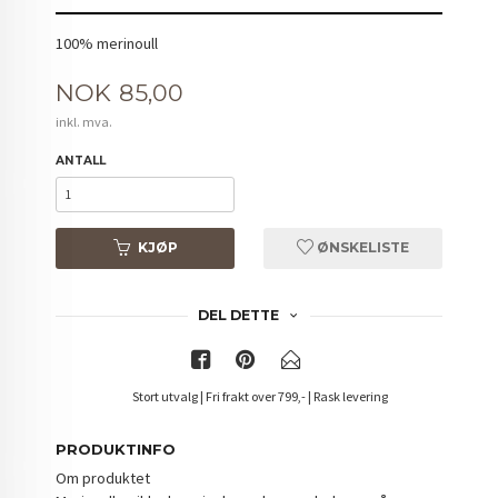
100% merinoull
Pris
NOK
85,00
inkl. mva.
ANTALL
KJØP
ØNSKELISTE
DEL DETTE
Stort utvalg | Fri frakt over 799,- | Rask levering
PRODUKTINFO
Om produktet