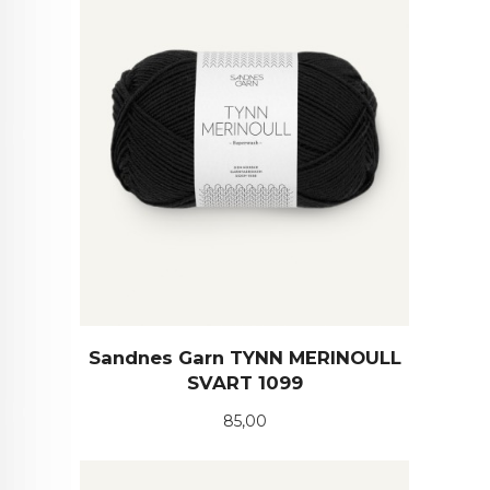
Sandnes Garn TYNN MERINOULL
SVART 1099
Pris
85,00