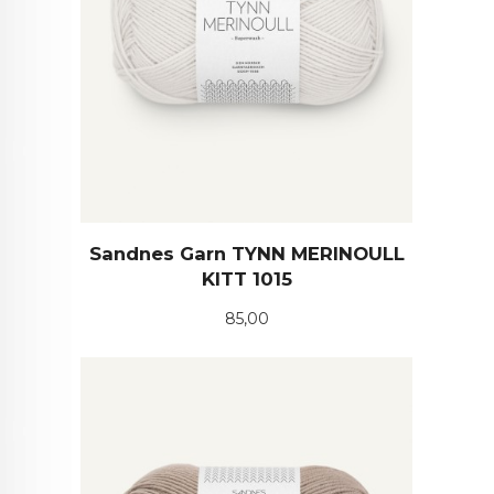
Sandnes Garn TYNN MERINOULL
KITT 1015
Pris
85,00