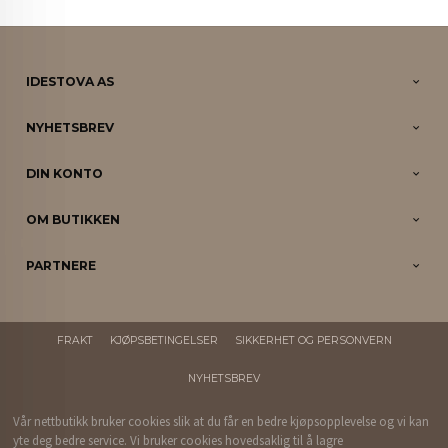
IDESTOVA AS
NYHETSBREV
DIN KONTO
OM BUTIKKEN
PARTNERE
FRAKT
KJØPSBETINGELSER
SIKKERHET OG PERSONVERN
NYHETSBREV
Vår nettbutikk bruker cookies slik at du får en bedre kjøpsopplevelse og vi kan
yte deg bedre service. Vi bruker cookies hovedsaklig til å lagre