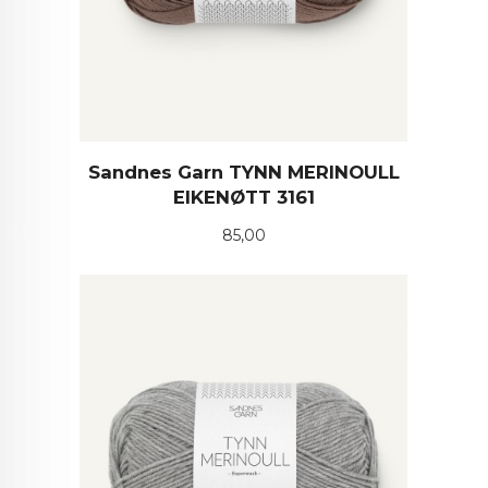
Sandnes Garn TYNN MERINOULL
EIKENØTT 3161
Pris
85,00