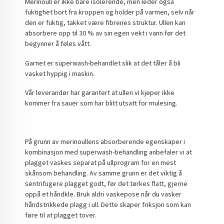
Merinoull er ikke bare isolerende, men leder også
fuktighet bort fra kroppen og holder på varmen, selv når
den er fuktig, takket være fibrenes struktur. Ullen kan
absorbere opp til 30 % av sin egen vekt i vann før det
begynner å føles vått.
Garnet er superwash-behandlet slik at det tåler å bli
vasket hyppig i maskin.
Vår leverandør har garantert at ullen vi kjøper ikke
kommer fra sauer som har blitt utsatt for mulesing.
På grunn av merinoullens absorberende egenskaper i
kombinasjon med superwash-behandling anbefaler vi at
plagget vaskes separat på ullprogram for en mest
skånsom behandling. Av samme grunn er det viktig å
sentrifugere plagget godt, før det tørkes flatt, gjerne
oppå et håndkle. Bruk aldri vaskepose når du vasker
håndstrikkede plagg i ull. Dette skaper friksjon som kan
føre til at plagget tover.