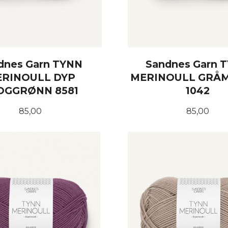
dnes Garn TYNN
Sandnes Garn 
RINOULL DYP
MERINOULL GRÅ
OGGRØNN 8581
1042
Pris
Pris
85,00
85,00
KJØP
KJØP