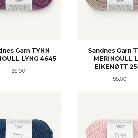
dnes Garn TYNN
Sandnes Garn 
NOULL LYNG 4645
MERINOULL L
EIKENØTT 25
Pris
85,00
Pris
85,00
KJØP
KJØP