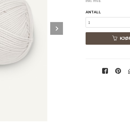
inkl. mva.
ANTALL
Next
KJØ