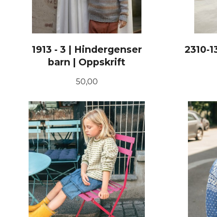
1913 - 3 | Hindergenser
2310-1
barn | Oppskrift
Pris
50,00
KJØP