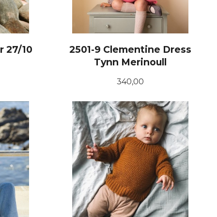
r 27/10
2501-9 Clementine Dress
Tynn Merinoull
Pris
340,00
LES MER