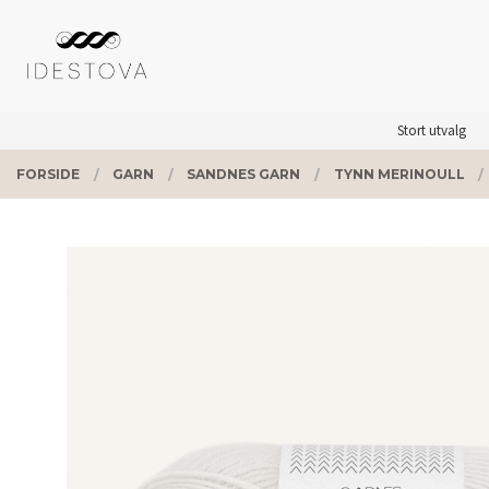
Gå
Lukk
PRODUKTER
til
innholdet
Stort utvalg
FORSIDE
GARN
SANDNES GARN
TYNN MERINOULL