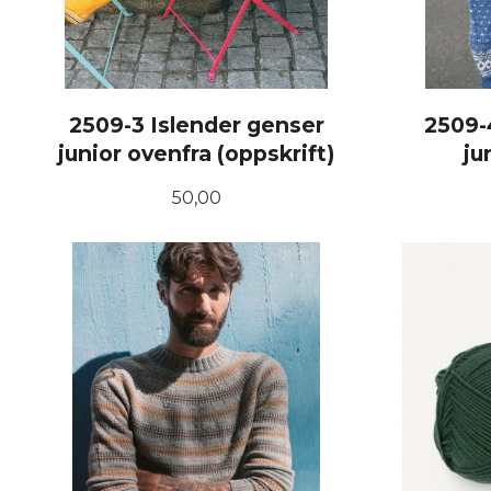
2509-3 Islender genser
2509-
junior ovenfra (oppskrift)
ju
Pris
50,00
KJØP