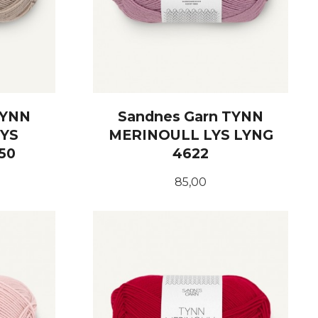
TYNN
Sandnes Garn TYNN
YS
MERINOULL LYS LYNG
50
4622
Pris
85,00
KJØP