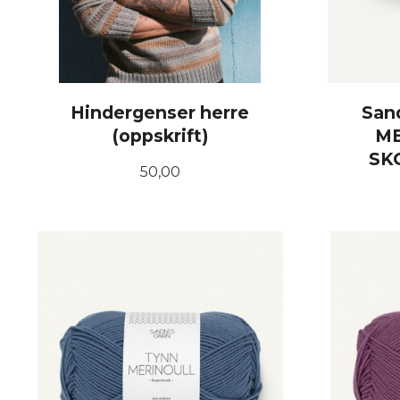
Hindergenser herre
San
(oppskrift)
ME
SK
Pris
50,00
KJØP