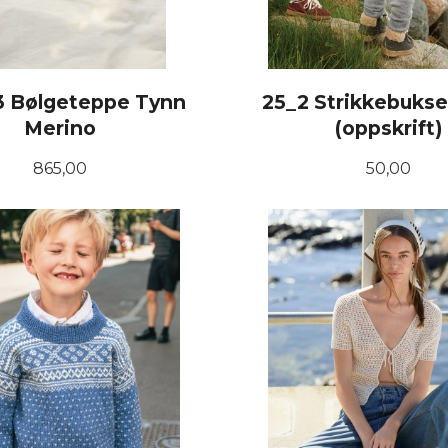
3 Bølgeteppe Tynn
25_2 Strikkebukse
Merino
(oppskrift)
Pris
Pris
865,00
50,00
KJØP
KJØP