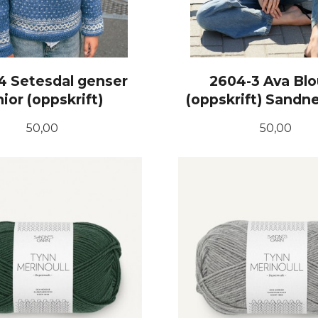
4 Setesdal genser
2604-3 Ava Bl
nior (oppskrift)
(oppskrift) Sandn
Pris
Pris
50,00
50,00
KJØP
KJØP