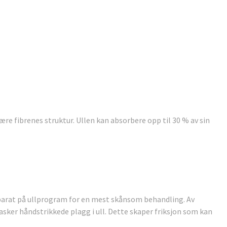
ære fibrenes struktur. Ullen kan absorbere opp til 30 % av sin
parat på ullprogram for en mest skånsom behandling. Av
asker håndstrikkede plagg i ull. Dette skaper friksjon som kan